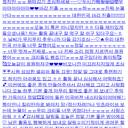
졌지만 ㅠㅠ 봐떠
감기 조심하세용~~~🤍
두시간째🤪🤩😱🤓
우
아아아아아아❤️❤️16강 진출 ㅠㅠㅠㅠㅠ
하ㅠㅠㅠㅠ진짜 눈물
난다ㅠㅠㅠㅠㅠㅠㅠㅠㅠㅠㅠㅠㅠ 대한민국 16강 진출!!!!!!!!!!
ㅠㅠㅠㅠㅠㅠㅠㅠㅠㅠㅠㅠㅠㅠㅠㅠㅠㅠㅠㅠㅠㅠㅠㅠㅠㅠㅠ
ㅠㅠㅠㅠㅠㅠㅠ
오늘 이 룩은 아니였지만 ㅎㅎ 다들 재미있게
들으셨나용? 저는 활동 끝내구 잘 먹구 잘 쉬구 있다구요~ ㅎ
ㅎ 날씨가 무지무지 추우니까 다들 감기조심~~🤍🔥
우리 대한
민국 선수들 너무 잘했어요ㅠㅠㅠㅠ정말 ㅠㅠㅜㅜㅜㅜㅜㅜㅜ
ㅜ 너무 멋져ㅠ진짜로..ㅠㅠ 나 진짜 소리 엄청 지르면서 응원
했어ㅠㅠㅠㅠ 크리들도 봤죠???ㅠㅠㅠ
보구있다아 화이팅🥰
🥰
오늘같이 응원하쟈구❤️❤️❤️
비오니깐 미끄러지지않게 조심
☔️☔️
시원 섭섭한 셀피쉬 활동 끄읏! 정말 말 그대로 후련하기
도 하지만 아쉬움도 있고 ㅎㅎ 활동 끝나 심심해서 어떡하죠?
💕 이번에도 좋은 추억 만들어주셔서 감사해요 그리고 사랑합
니다 오늘 하루 기분 좋게 마무리 할께요 좋은 밤 보내🤍 추억
한 가득이다 정말🎞️⏳
어머 돌핀 미국버젼 내스타일이야
머해? :
쩡이언니 킬리만자로 봐야지 암 (정신차려!!)
나 잇츠라이브 보
는데 눈물이 ㅠㅠ
우리 크리들 너무 귀엽다난 ㅜㅠㅠㅠ 사랑스
러워 ㅎㅎ💕
감사해요 달링들 오늘은 정말 기분 좋은 밤이에요
🤍 남은 활동도 행복하게 보내요 달링☺️
이기적이게 귀여운 할