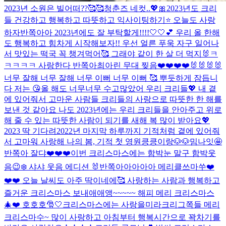
2023년 소원은 빌어떠??🥰🥰
청춘즈 네컷..💖🎀
2023년도 크리
들 건강하고 행복하고 따뜻하고 익사이팅하기⭐️ 오늘도 사랑
하자
반쪽아아 2023년에도 잘 부탁할게!!!!🤍🤍💕 우리 올 한해
도 행복하고 힘차게 시작해보자!! 우선 얼른 푸욱 자구 일어나
서 맛있는 떡국 꼭 챙겨먹어🥰 그래야 같이 한 살 더 먹지🐰ㅋ
ㅋㅋㅋㅋ 사랑한다 반쪽아
최아린 무대 찢음❤️❤️❤️❤️🐰🐰🐰🐰
너무 잘해 너무 잘해 너무 이뻐 너무 이뻐 🥰 뿌듯하게 잠듭니
다 저는 😘
올 해도 너무너무 수고많았어 우리 크리들💖 내 곁
에 있어줘서 고마운 사람들 크리들의 사랑으로 따뜻한 한 해를
보낸 것 같아요 나도 2023년에는 우리 크리들을 안아주고 위로
해 줄 수 있는 따뜻한 사람이 되기를 새해 복 많이 받아요💖
2023 딱 기다려
2022년 마지막 하루까지 기적처럼 곁에 있어줘
서 고마워 사랑해 나의 봄, 기적 첫 영원
킁킁이랑🐶🐶
밈나잇🤩
반쪽아 잘댜❤️❤️❤️
이번 크리스마스에는 함박눈 말구 함박웃
음😉❄️ 샤샤 웃음 에디션 🐰
반쪽아아아아아 메리클쓰마쑤❤️
❤️❤️ 오늘 날씨도 아주 딱이네에🥰 사랑하는 사람과 행복하고
즐거운 크리스마스 보내애애앵~~~~~ 해피 메리 크리스마스
🎄❤️ 호호호🎅🤍
크리스마스에는 사랑을
미라크리그쪽들 메리
크리스마수~ 많이 사랑하고 아침부터 행복시간으로 꽉차기를