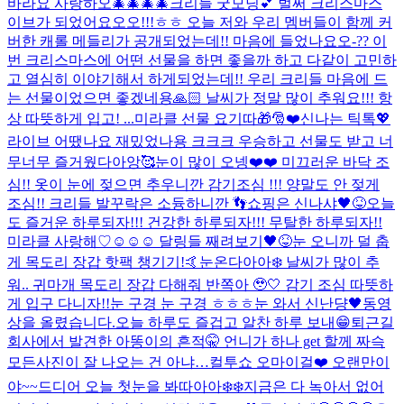
바라요 사랑하오🎄🎄🎄🎄
크리들 굿모닝💕 벌써 크리스마스
이브가 되었어요오오!!!ㅎㅎ 오늘 저와 우리 멤버들이 함께 커
버한 캐롤 메들리가 공개되었는데!! 마음에 들었나요오-?? 이
번 크리스마스에 어떤 선물을 하면 좋을까 하고 다같이 고민하
고 열심히 이야기해서 하게되었는데!! 우리 크리들 마음에 드
는 선물이었으면 좋겠네용🙏🏻 날씨가 정말 많이 추워요!!! 항
상 따뜻하게 입고! ...
미라클 선물 요기따🎁🎅❤️
신나는 틱톡💖
라이브 어땠나요 재밌었나용 크크크 우승하고 선물도 받고 너
무너무 즐거웠다아앙🥰
눈이 많이 오넹❤️❤️ 미끄러운 바닥 조
심!! 옷이 눈에 젖으면 추우니깐 감기조심 !!! 양말도 안 젖게
조심!! 크리들 발꾸락은 소듕하니깐 👣
쇼핑은 신나샤🖤😝
오늘
도 즐거운 하루되자!!! 건강한 하루되자!!! 무탈한 하루되자!!
미라클 사랑해♡
☺️☺️☺️ 달링들 째려보기🖤😝
눈 오니까 덜 춥
게 목도리 장갑 핫팩 챙기기!🤙
눈온다아아❄️ 날씨가 많이 추
워.. 귀마개 목도리 장갑 다해줘 반쪽아 🥹🤍 감기 조심 따뜻하
게 입구 다니자!!
눈 구경 눈 구경 ㅎㅎㅎ눈 와서 신난댱
🖤
동영
상을 올렸습니다.
오늘 하루도 즐겁고 알찬 하루 보내😁
퇴근길
회사에서 발견한 아똥이의 흔적🤫 언니가 하나 get 할께 짜슥
모든사진이 잘 나오는 건 아냐…
컬투쇼 오마이걸❤️ 오랜만이
야~~
드디어 오늘 첫눈을 봐따아아❄️❄️지금은 다 녹아서 없어