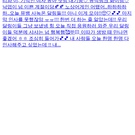
리와 이, 기적인 여자 유아 첫방 대기중♡ 뮤직뱅크 화이팅♡
낙엽이 넘 이쁜 계절이당🍂🍂 노상어게인 어땠어..하하하하
하..
오늘 뮤뱅 사녹온 달링들!!! 아니 이게 모야!!🥺🤍💕💕 마지
막 인사를 못했잖앙 ㅠㅠ!!! 한번 더 하는 줄 알았는데!! 우리
달링이들 그냥 보냈넹 힝 오늘 직접 응원하러 와준 우리 달링
이들 덕분에 샤샤는 넘 행복햄🥰🫶🏻 이따가 생방 때 만나면
좋겠어 ㅎㅎ 조심히 들어가💕💕 내 사랑들 오늘 한명 한명 다
인사해주고 싶었는데 !! 내...