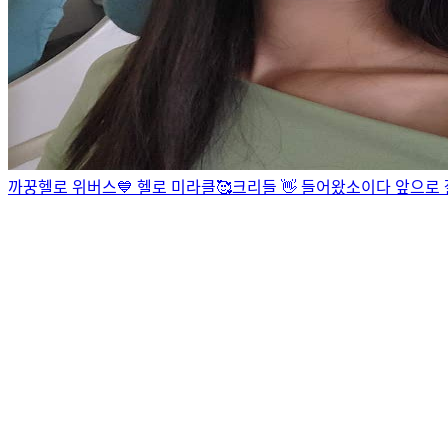
까꿍
헬로 위버스💙 헬로 미라클🥰
크리들 👋 들어왔소이다 앞으로 