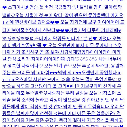
❤️ 스파이시🌶️ 연습 풀 버전 궁금했징? 난 달링들 맘 다 알아😏
꺅
낼봐🤍
오늘 서울에 첫 눈이 왔다. 같이 봤으면 좋았을텐데.
카카오
TV 에 찐친바이브 떴어요❤️❤️ 오늘 자기전에 보구 자여어어어 드
디어 보여줄수있어서 신난댜❤️❤️❤️
가을기념 따듯한 카페라떼♥
🤎🐻🤎🐻🤎🤎
백 스테이지 달링들 만나기 1분 전🖤 이었다.
오늘
의 비행기 짝꿍♥
반쪽 🖤 오늘 오랜만에 봐서 너무 좋아써 !! 추우
니까 감기 조심하구 곧 또 보쟈 사랑해
재밌었댜아아아앙아 미라
클 함성 소리가 지이이이이이인짜 컸다♡♡♡♡♡ 나는 너무너
무 행복한 사람이다♡ 오늘 일기 끝♡
오늘 추운데 와주고, 응원해
주는 울 크리들 넘 고마워♥♥♥넘넘 최고♥♥
오랜만에 공연했다ㅠ
ㅠㅠㅠ
오
스마일 사진만 모아서 ☺️😆 오늘도 많이 웃었기를🩷🩷
🩷
오늘 하루도 고생많아떠 울 크리♥♥
나이거보구와따 신기해 우
리애들 미모 무슨일💜💜
사랑하는 우리 달링들 오늘 갑작스런 스
케줄 불참 소식에 놀라고 걱정이 많으셨을 것 같아요 일단 우리 달
링들에게 많이 걱정끼친 것 같아 맘이 안 좋고 무겁습니다 우리 달
링들은 날씨가 많이 선선해 졌는데 어디 아픈 곳은 없을까요? 걱
정이 많아요 저는 요즘 유행인 독감에 걸려서 지금 휴식을 취하고