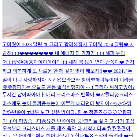
고마웠어 2023 달링 ㅎ 그리고 함께해줘서 고마워 2024 달링❤️ 사
랑해!!!!!❤️❤️❤️❤️❤️❤️❤️ 내 에너지 다 가져가!!!!!! 해피 뉴이
어!!!!🩷😖😖😖
아아아아아악!!!! 새해 복 많이 받아 반쪽아❤️ 건강
하고 행복하게 또 새로운 한 해 같이 맞이 해보자!!❤️❤️ 2024년두
많이 마니 사랑하자아 ㅎㅎ😍
보라보라 쩡이💜해피뉴이어 미라클
💜💜
팡팡이는 오늘도 운동 열심히했지이~~!! 크리야 뭐하고있어?
두시간 남아따아아ㅏ 메리 크리스마스 반쪽아 ❤️
샤랄라🌼
크리스
마스에도 눈이 올까용⛄️
눈이 이뿌게 내리던데 봤지이? ⛄️⛄️
🐶멍
멍🐶
반쪽아 ❣️너무 보고 싶은 밤이다..
흰 눈 청춘즈🤍🤍🤍🤍
팡팡
이 꽃이 피었습니다🌼
요건 반쪽이꺼 ..🩷
크리들 잘 자고 감기 조심
오눌부터 크리스마스 캐롤 재즈 음악 다 시작이다🎄🎅🎅🎅🎅
아
직도 오마이랜드에서 헤어나오지 못한다🎠🎡
소리야 들려라 ❤️
짠