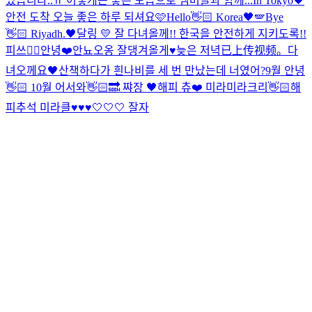
있습니다..ㅠ 어떻게든 좋은 모습으로 멤버들과 함께...
In Tokyo🖤
안전 도착 오늘 좋은 하루 되셔요🩷
Hello👋🏻 Korea🖤🪽
Bye
👋🏻 Riyadh.🖤
달링 💛 잘 다녀올께!! 한국을 안전하게 지키도록!!
피쓰✌🏻
안녕❤️
안뇨오옹 잘댕겨올게♥
늦은 저녁
已上传视频。
다
녀오께요🖤
산책하다가 흰나비를 세 번 만났는데 너였어?
9월 안녕
👋🏻 10월 어서와👋🏻🔜 쨔장 🖤
해피 츄❤️ 미라미라크리👋🏻
해
피추석 미라클♥♥♥
🤍🤍🤍 잘자