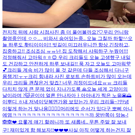
전지적 뒤에 사람 시점
사진 좀 더 풀어볼까요?🤍
우리 언니랑
촬영중인데 ㅇㅇ… 비와서 숨어있는중.. 오늘 그칠까 하핳^^
오
늘 하루도 홧티이이이!! 빗길이 미끄러우니깐 항상 긴장하고,
집중하고!! 조심조심 ㅠㅠ
난 집 도착해서 샤워하구 누웠어!!!
걱정해줘서 고마워ㅎㅎ😉 우리 크리들도 오늘 고생했구 내일
도 건강하고 안전하게 하루 보내길!! 푹 자고 오늘도 고마워💜
💕
크리들 계속 비가 많이 올 것 같은데 다들 조심해서 다니구
몸챙겨!ㅜㅜ
크리 힘내라 사진 로보트 손하트
비가 많이 오는데
우리 크리들 괜찮은거 맞죠? 너무 걱정이드네요ㅠㅠ 크리들
다치치 않게 큰 문제 없이 지나가도록 🙏
오늘 세계 고양이의
날이라며 ?🐱
곧이야 얼른 만나자아ㅏ아아
내가 찍은 노을🌇🌅
이뿌디 ㅎ
내 저녁이닷
복면가왕 보았는가 우리 크리들~?
안녕
이렇게 하는거 맞나용👉🏻👈🏻
머리에도 순서가 있다구 뽀삐 아니
에염
ㅋㅋㅋㅋㅋㅋㅋㅋㅋㅋㅋㅋㅋㅋㅋㅋ
까 꿍
반쪽아 앙뇽-!
🙈🙈❤️ 요롷게 얘기 할려니까 또 새롭네.. 무튼 주말 잘 보내
구! 재미있게 함 해보자!!❤️❤️❤️
사실 아직 어떻게 하는건지 잘