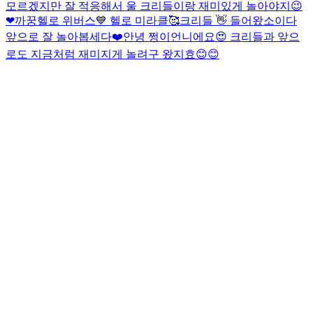
모르겠지만 잘 적응해서 울 크리들이랑 재미있게 놀아야지😉
❤
까꿍
헬로 위버스💙 헬로 미라클🥰
크리들 👋 들어왔소이다
앞으로 잘 놀아봅세다❤️
안녕 쩡이언니에요😍 크리들과 앞으
로도 지금처럼 재미지게 놀려구 왔지효😊😊