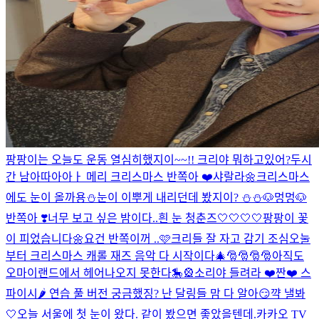
팡팡이는 오늘도 운동 열심히했지이~~!! 크리야 뭐하고있어?
두시
간 남아따아아ㅏ 메리 크리스마스 반쪽아 ❤️
샤랄라🌼
크리스마스
에도 눈이 올까용⛄️
눈이 이뿌게 내리던데 봤지이? ⛄️⛄️
🐶멍멍🐶
반쪽아 ❣️너무 보고 싶은 밤이다..
흰 눈 청춘즈🤍🤍🤍🤍
팡팡이 꽃
이 피었습니다🌼
요건 반쪽이꺼 ..🩷
크리들 잘 자고 감기 조심
오눌
부터 크리스마스 캐롤 재즈 음악 다 시작이다🎄🎅🎅🎅🎅
아직도
오마이랜드에서 헤어나오지 못한다🎠🎡
소리야 들려라 ❤️
짠❤️ 스
파이시🌶️ 연습 풀 버전 궁금했징? 난 달링들 맘 다 알아😏
꺅 낼봐
🤍
오늘 서울에 첫 눈이 왔다. 같이 봤으면 좋았을텐데.
카카오 TV