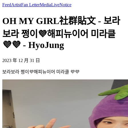
Feed
Artist
Fan Letter
Media
Live
Notice
OH MY GIRL社群貼文 - 보라
보라 쩡이💜해피뉴이어 미라클
💜💜 - HyoJung
2023 年 12 月 31 日
보라보라 쩡이💜해피뉴이어 미라클 💜💜