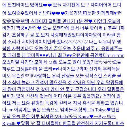
에 찐친바이브 떴어요❤️❤️ 오늘 자기전에 보구 자여어어어 드디
어 보여줄수있어서 신난댜❤️❤️❤️
가을기념 따듯한 카페라떼♥
🤎
🐻🤎🐻🤎🤎
백 스테이지 달링들 만나기 1분 전🖤 이었다.
오늘의
비행기 짝꿍♥
반쪽 🖤 오늘 오랜만에 봐서 너무 좋아써 !! 추우니까
감기 조심하구 곧 또 보쟈 사랑해
재밌었댜아아아앙아 미라클 함
성 소리가 지이이이이이인짜 컸다♡♡♡♡♡ 나는 너무너무 행
복한 사람이다♡ 오늘 일기 끝♡
오늘 추운데 와주고, 응원해주는
울 크리들 넘 고마워♥♥♥넘넘 최고♥♥
오랜만에 공연했다ㅠㅠㅠㅠ
오
스마일 사진만 모아서 ☺️😆 오늘도 많이 웃었기를🩷🩷🩷
오늘
하루도 고생많아떠 울 크리♥♥
나이거보구와따 신기해 우리애들
미모 무슨일💜💜
사랑하는 우리 달링들 오늘 갑작스런 스케줄 불
참 소식에 놀라고 걱정이 많으셨을 것 같아요 일단 우리 달링들에
게 많이 걱정끼친 것 같아 맘이 안 좋고 무겁습니다 우리 달링들은
날씨가 많이 선선해 졌는데 어디 아픈 곳은 없을까요? 걱정이 많
아요 저는 요즘 유행인 독감에 걸려서 지금 휴식을 취하고 있습니
다..ㅠ 어떻게든 좋은 모습으로 멤버들과 함께...
In Tokyo🖤
안전
도착 오늘 좋은 하루 되셔요🩷
Hello👋🏻 Korea🖤🪽
Bye 👋🏻
Riyadh.🖤
달링 💛 잘 다녀올께!! 한국을 안전하게 지키도록!! 피쓰