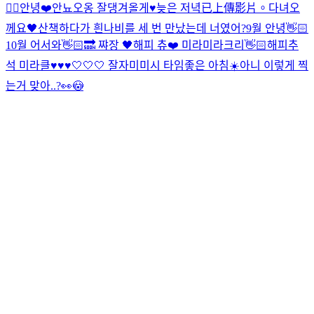
✌🏻
안녕❤️
안뇨오옹 잘댕겨올게♥
늦은 저녁
已上傳影片。
다녀오
께요🖤
산책하다가 흰나비를 세 번 만났는데 너였어?
9월 안녕👋🏻
10월 어서와👋🏻🔜 쨔장 🖤
해피 츄❤️ 미라미라크리👋🏻
해피추
석 미라클♥♥♥
🤍🤍🤍 잘자
미미시 타임
좋은 아침☀️
아니 이렇게 찍
는거 맞아..?👀😳