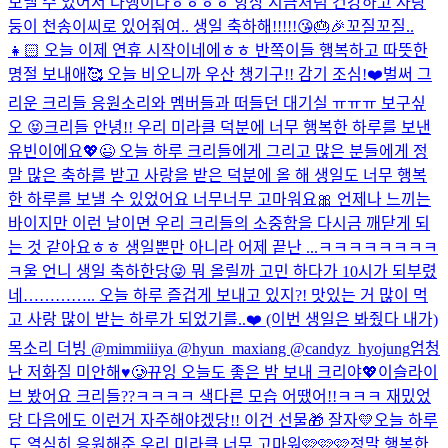
보낼 수 있어서 다행이다ㅎㅎㅎㅎ 항상 지금처럼 건강하고 사랑
둥이 천송이씨로 있어줘여.. 생일 축하해!!!!!😘🎂🎉
꼬질꼬질..
👧🏻 오늘 이제 연휴 시작이네에ㅎㅎ 반쪽이들 행복하고 따뜻한
명절 보내애🥰 오늘 비오니까 우산 챙기구!! 감기 조심!❤️
벌써 그
리운 크리들 응원소리와 멤버들과 떠들던 대기실 ㅠㅠㅠ 보구싶
오 😝
크리들 안녕!! 우리 미라클 덕분에 너무 행복한 하루를 보낸
유빈이에요💖😉 오늘 하루 크리들에게 그리고 많은 분들에게 정
말 많은 축하를 받고 사랑을 받은 덕분에 올 해 생일도 너무 행복
한 하루를 보낼 수 있었어요 너무너무 고마워요🎀 언제나 느끼는
바이지만 이런 날이면 우리 크리들의 소중함을 다시금 깨닫게 되
는 것 같아요ㅎㅎ 생일뿐만 아니라 어제 끝난 ...
ㅋㅋㅋㅋㅋㅋㅋㅋ
ㅋ울 언니 생일 축하한당😜 뭐 올릴까 고민 하다가 10시가 되부렸
네………….. 오늘 하루 즐겁게 보내고 있지?! 맛있는 거 많이 먹
고 사랑 많이 받는 하루가 되었기를..❤️ (이번 생일은 봐줬다 내가)
목소리 더빙 @mimmiiiya @hyun_maxiang @candyz_hyojung
엄청
난 저화질 미안해♥️🥲
뀨잉 오늘도 좋은 밤 보내 크리야💖
이슬라이
브 봤어요 크리들??ㅋㅋㅋㅋ 색다른 모습 어땠어!!ㅋㅋㅋ 재밌었
당 다음에도 이런거 자주해야겠당!! 이건 선물🎁 잘자💛
오늘 하루
도 열심히 응원해준 우리 미라클 너무 고마워🩷🩷🩷정말 행복한