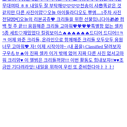
무대여따 ㅎㅎ 내일두 잘 부탁해🩷🩷🩷🩷
천송이 샤😎
똑같은 것
같지만 다른 사진이얍🤍
오늘 아이돌라디오도 뿌엥....
1주차 사진
전달💌📮
오늘의 리본공쥬💖 크리들을 위한 선물입니다아🎁🎁 컴
백 첫 주 끝!!! 응원해준 크리들 고마워💖💖💖💖
특별함 없는 셀카
5종 세트🤍
재밌었다 킬링보이스🔥🔥🔥🔥🔥🔥
드디어 드디어!!ㅋ
ㅋ 어제 와준 크리들, 온라인으로 함께해준 크리들 모두모두 응원
너무 고마워💖 자! 이제 시작이야~ (내 꿈을) Classified 달려보자
구우💪🤘🔥
아 진짜 셀카 이거 밖에 없어 지짜 다른 사진 없서
고마
워 크리얌♥️ 이 앨범은 크리들꺼얌!!! 이번 활동도 힘내보쟈!!♥️♥️
조
금만 기다려라앗! 내일을 위하여 우린 또 준비한다아ㅏㅏㅏ!