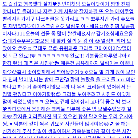
도 즐겁고 행복했다 잘자🖤
정년이첫방 오늘이닷
이거 짱맛 진짜
맛나
너무 졸려어 나 자로 가께 사랑햐 잘자
하필 또 오늘 메이쿠업
빨리지워가지구 다크써클은 못가리고 ㅋㅋ 뽀루지만 가려 츄
오늘
도 재밌었댜♡
아이스크림🍦🤍 달링도 아~ 해요☺️😚 진짜 달콤핑
이자나🧚🏻‍♀️
오늘의 선물 좀 많이 쌀쌀해졌지?? 감기조심해요오옹
💞
대기주우우웅🙊
으앙 내 셀카 실력 눈 감 아 🥲 열심히 찍어 보
았어요 🥹
오늘 무대도 끝😍 응원와준 크리들 고마어어어💘
멀미
핑 퇴근 완료!!💚 ㅋㅋㅋㅋㅋㅋ💚
완료!!! 기분좋은하루였댜아🎇
한강 런닝 때 찍은 사진🩵🏞️ 예쁜건 공유해야지 달링이는 이쁘니
까🤍😝
혹시 좋아할까해서 찍어놨던거
ㅎㅎ오늘 별 되게 많이 보인
다 진짜 별이 빛나는 밤에 구만🥰 깜짝 놀랐을 울 크리들ㅠㅠ 미안
하다고 하는거 좋아하지않으니까 나 우리 크리들이 있어줘서 난
정말 괜찮다고 이야기할랭😉 크리들 보여주려고 사진도 이렇게
많이 찍었는뎅!!ㅋㅋ 오늘도 곁에 있어줘서 고마워 좋은 밤 보내
💖
라디오에서 응원해준 크리들 덕분에 좋은 밤 보낼수있을것 같
아🩷 잘자용 미라클
사진 찍고 있으면 항상 달려오는 우리 유시아
찡..♥️ 덕분에 같이 찍은 귀요운 사진들이 많네여😉😜💕 올 해는
신기하게 추석 당일이 생일이여서 가족분들이랑 같이 좋은 시간