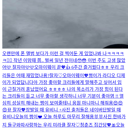
오랜만에 폰 앨범 보다가 이런 걸 찍어둔 게 있었나봐 나ㅋㅋㅋㅋ
ㅋ🤦‍♀️ 작년 이맘때 쯤.. 벌써 일년 전이네🥹😳 이번 주도 고생 많았
어🩷 잘자아🩷🩷
오마이웨이 끝💖👍 6주간 즐거웠다ㅎㅎ 우리 크
리들은 어때 재밌었나용?
잘자♡
오마이웨이💖
쩡이가 라디오 디제
이가 되었답니다아 가장 좋아할 크리들에게 말해주고 싶어서 입
이 근질거려 혼났었어요 ㅎㅎㅎㅎ 나의 목소리가 가장 힘이 된다
는 크리들이 듣고 너무 좋아할 생각하니 너무 기분이 좋아염 !! 열
심히 성실히 해내는 쩡이 보여줄테니 응원 마니마니 해줘용😍😍
😍
뀨 잘자💖
장발일 때 유비니 +사진 출처들은 네이버
단발일 때
유비니
오늘의 쩡이❤️ 오늘 하루도 마무리 잘해용🐰🐰
사진 한바가
지 들구와따
사랑하는 우리 미라클 잘자♡
청춘즈 집간당💖🎀
오늘