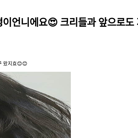
녕 쩡이언니에요😍 크리들과 앞으로
 왔지효😊😊