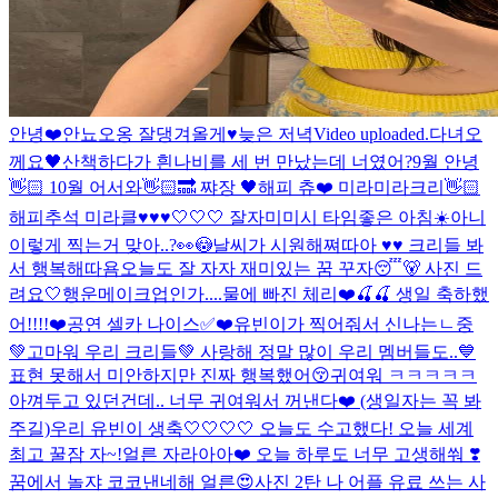
안녕❤️
안뇨오옹 잘댕겨올게♥
늦은 저녁
Video uploaded.
다녀오
께요🖤
산책하다가 흰나비를 세 번 만났는데 너였어?
9월 안녕
👋🏻 10월 어서와👋🏻🔜 쨔장 🖤
해피 츄❤️ 미라미라크리👋🏻
해피추석 미라클♥♥♥
🤍🤍🤍 잘자
미미시 타임
좋은 아침☀️
아니
이렇게 찍는거 맞아..?👀😳
날씨가 시원해쪄따아 ♥♥ 크리들 봐
서 행복해따욤
오늘도 잘 자자 재미있는 꿈 꾸자😴🐻 사진 드
려요🤍
행운메이크업인가....
물에 빠진 체리❤️🍒🍒 생일 축하했
어!!!!❤️
공연 셀카 나이스✅❤️
유빈이가 찍어줘서 신나는ㄴ중
💚
고마워 우리 크리들💚 사랑해 정말 많이 우리 멤버들도..💙
표현 못해서 미안하지만 진짜 행복했어😚
귀여워 ㅋㅋㅋㅋㅋ
아껴두고 있던건데.. 너무 귀여워서 꺼낸다❤️ (생일자는 꼭 봐
주길)
우리 유빈이 생축🤍🤍🤍🤍 오늘도 수고했다! 오늘 세계
최고 꿀잠 자~!
얼른 자라아아❤️ 오늘 하루도 너무 고생해쒀 ❣️
꿈에서 놀쟈 코코낸네해 얼른😍
사진 2탄 나 어플 유료 쓰는 사