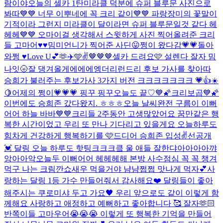
람이야
오늘의 셀카 1탄
미라클 덕분에 슈퍼 블루문 사진으로
봐따💙💙 너무 이뿌네에 꼭 크리 같이💙💙 파랑장미의 꽃말이
기적이라 그런지 미라클이 달이라면 슈퍼 블루문일것 같다 헤
헤헤💙💙 오마이걸 생각해서 스윗하게 사진 찍어올려준 크리
들 고마어♥♥
밈미언니가 찍어준 사딘😛
쩡이 왔다감💗💗
돌아
와쩡 ♥
Love U💕🫶✈️🩵✌️
🤎🤎🤎
셀카 드려요🩷 설렌다 잘자 밈
나잇🌝
잘 댕겨올게에에에엥
더리런드리 후보 가사를 찾아따
승희가 불러주는 후보가사 3가지 버전 크크크크크크크 💗👍☀️
🍋
어제의 쩡이💗💗💗 핑꾸 핑꾸
오늘도 끝♡
💙🌠크리보곱💙🌠
이번에도 승희존 갔다왔지. ㅎㅎㅎ
오늘 날씨완전 구름이 이뻐
어어 하늘 바바💙💙
크리들 2주동안 고생많았어요 꿈만같은 행
복한 시간이었고 우리 또 만나 기다리고 있을게요 오늘하루도
힘차게 건강하게 행복하기를 🩷
드디어 승희존 입성✌️
선공개
💓 달링 오늘 하루도 핫팅
크크크킄 울 애들 잘한댜아아아아꺄
앙아아악
오늘두 이뻐어어 헤헤헤해 본방 사수
점심 꼭 꼭 챙겨
먹구 나는 크림깐쇼새우 먹을거야 냠냠쩝쩝 맛나게 먹자💕
사
랑하는 달링 1등 가수 만들어줘서 감사해요❤️ 달링들이 좋아
해주시는 쿠로미샤 두고 가요🖤 우리 앞으로도 같이 이렇게 함
께해요 사랑하고 애정하고 예뻐하고 좋아합니다 🥰 잘자🫶🏻
반쪽이들 고마우어😭😭😭 이렇게 또 행복한 기억을 만들어