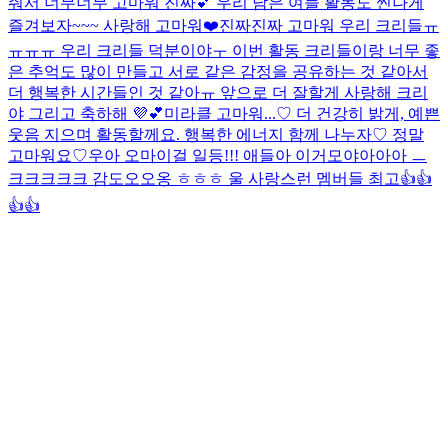
줘서 너무너무 고마워 진짜💕 우리 남은 여들 활동도 씬나게
즐겨보자~~~ 사랑해 고마워❤️
진짜진짜 고마워 우리 크리들ㅠ
ㅠㅠㅠ 우리 크리들 덕분이야ㅜ 이번 활동 크리들이랑 너무 좋
은 추억도 많이 만들고 서로 같은 감정을 공유하는 것 같아서
더 행복한 시간들인 것 같아ㅠ 앞으로 더 잘할게 사랑해 크리
야 그리고 축하해 💜💕
미라클 고마워...♡ 더 건강히 밝게, 예쁜
웃음 지으며 활동할께요. 행복한 에너지 함께 나누자♡ 정말
고마워요♡
우아 오마이걸 일등!!! 애들아 이거모야아아아 ㅡ
크크크크크 감도오오옹 ㅎㅎㅎ 울 사랑스런 멤버들 최고👍👍
👍👍