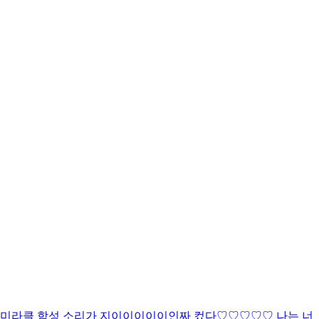
미라클 함성 소리가 지이이이이이인짜 컸다♡♡♡♡♡ 나는 너