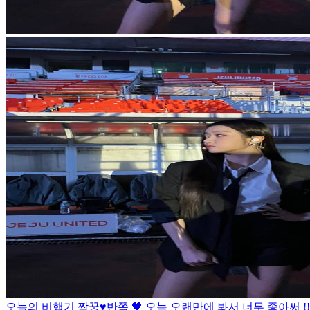
오늘의 비행기 짝꿍♥
반쪽 🖤 오늘 오랜만에 봐서 너무 좋아써 