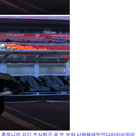
!! 추우니까 감기 조심하구 곧 또 보쟈 사랑해
재밌었댜아아아앙아 