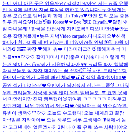
는데 어디 아픈 곳은 없을까요? 걱정이 많아요 저는 요즘 유행
인 독감에 걸려서 지금 휴식을 취하고 있습니다..ㅠ 어떻게든
좋은 모습으로 멤버들과 함께...
In Tokyo🖤
안전 도착 오늘 좋은
하루 되셔요🩷
Hello👋🏻 Korea🖤🪽
Bye 👋🏻 Riyadh.🖤
달링 💛
잘 다녀올께!! 한국을 안전하게 지키도록!! 피쓰✌🏻
안녕❤️
안뇨
오옹 잘댕겨올게♥
늦은 저녁
Video cargado.
다녀오께요🖤
산책
하다가 흰나비를 세 번 만났는데 너였어?
9월 안녕👋🏻 10월 어
서와👋🏻🔜 쨔장 🖤
해피 츄❤️ 미라미라크리👋🏻
해피추석 미
라클♥♥♥
🤍🤍🤍 잘자
미미시 타임
좋은 아침☀️
아니 이렇게 찍
는거 맞아..?👀😳
날씨가 시원해쪄따아 ♥♥ 크리들 봐서 행복해
따욤
오늘도 잘 자자 재미있는 꿈 꾸자😴🐻 사진 드려요🤍
행
운메이크업인가....
물에 빠진 체리❤️🍒🍒 생일 축하했어!!!!❤️
공연 셀카 나이스✅❤️
유빈이가 찍어줘서 신나는ㄴ중💚
고마워
우리 크리들💚 사랑해 정말 많이 우리 멤버들도..💙 표현 못해
서 미안하지만 진짜 행복했어😚
귀여워 ㅋㅋㅋㅋㅋ 아껴두고
있던건데.. 너무 귀여워서 꺼낸다❤️ (생일자는 꼭 봐주길)
우리
유빈이 생축🤍🤍🤍🤍 오늘도 수고했다! 오늘 세계최고 꿀잠
자~!
얼른 자라아아❤️ 오늘 하루도 너무 고생해쒀 ❣️꿈에서 놀
쟈 코코낸네해 얼른😍
사진 2탄 나 어플 유료 쓰는 사람이야
오