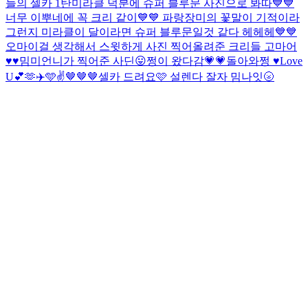
늘의 셀카 1탄
미라클 덕분에 슈퍼 블루문 사진으로 봐따💙💙
너무 이뿌네에 꼭 크리 같이💙💙 파랑장미의 꽃말이 기적이라
그런지 미라클이 달이라면 슈퍼 블루문일것 같다 헤헤헤💙💙
오마이걸 생각해서 스윗하게 사진 찍어올려준 크리들 고마어
♥♥
밈미언니가 찍어준 사딘😛
쩡이 왔다감💗💗
돌아와쩡 ♥
Love
U💕🫶✈️🩵✌️
🤎🤎🤎
셀카 드려요🩷 설렌다 잘자 밈나잇🌝