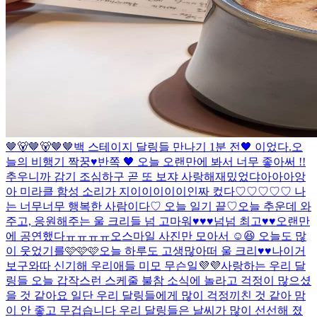
🤎🐻🤎🐻🤎🤎
백 스테이지 달링들 만나기 1분 전🖤 이었다.
오
늘의 비행기 짝꿍♥
반쪽 🖤 오늘 오랜만에 봐서 너무 좋아써 !!
추우니까 감기 조심하구 곧 또 보쟈 사랑해
재밌었댜아아아앙
아 미라클 함성 소리가 지이이이이이인짜 컸다♡♡♡♡♡ 나
는 너무너무 행복한 사람이다♡ 오늘 일기 끝♡
오늘 추운데 와
주고, 응원해주는 울 크리들 넘 고마워♥♥♥넘넘 최고♥♥
오랜만
에 공연했다ㅠㅠㅠㅠ
오
스마일 사진만 모아서 ☺️😆 오늘도 많
이 웃었기를🩷🩷🩷
오늘 하루도 고생많아떠 울 크리♥♥
나이거
보구와따 신기해 우리애들 미모 무슨일💜💜
사랑하는 우리 달
링들 오늘 갑작스런 스케줄 불참 소식에 놀라고 걱정이 많으셨
을 것 같아요 일단 우리 달링들에게 많이 걱정끼친 것 같아 맘
이 안 좋고 무겁습니다 우리 달링들은 날씨가 많이 선선해 졌