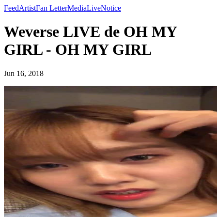
Feed
Artist
Fan Letter
Media
Live
Notice
Weverse LIVE de OH MY
GIRL - OH MY GIRL
Jun 16, 2018