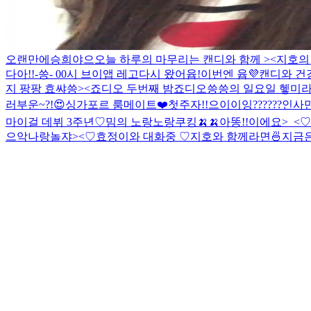
오랜만에승희야으
오늘 하루의 마무리는 캔디와 함께 ><
지호의
다아!!
-씅- 00시 브이앱 레고
다시 왔어윱!
이번엔 윱💜
캔디와 건강
지 팡팡 효쌰씅><
죠디오 두번째 밤
죠디오
씅씅의 일요일 헿
미라
러부운~?!😍
싱가포르 룸메이트❤️첫주자!!
으이이잉??????
인사만
마이걸 데뷔 3주년♡
밈의 노랑노랑쿠킹🍌🍌
아똥!!이에요>_<♡
으악
나랑놀쟈><♡
효정이와 대화중 ♡
지호와 함께라면🍜
지금은