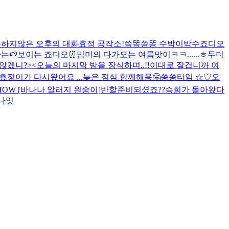
른하지않은 오후의 대화
효정 공작소!
씅똥씅똥 수박이박수
죠디오
는🍉
보이는 죠디오⏰
밈미의 다가오는 여름맞이ㅋㅋ......ㅎ
두더
않겠니?><
오늘의 마지막 밤을 장식하며..!!
이대로 잘겁니까 여
효정이가 다시왔어요 ...
늦은 점심 함께해용🤗
씅씅타임 ☆
♡오
 SHOW [바나나 알러지 원숭이]
반할준비되셨죠??
승희가 돌아왔다
나잇