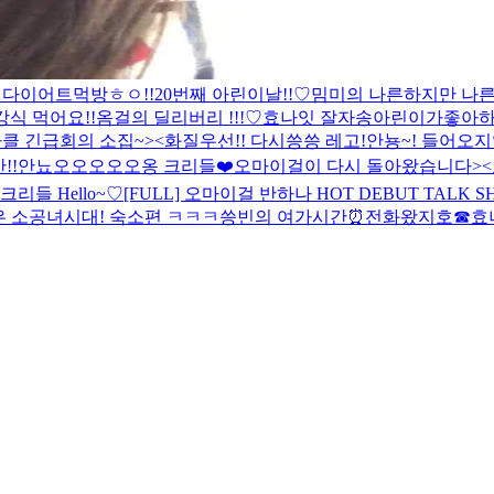
 다이어트먹방
ㅎㅇ!!
20번째 아린이날!!♡
밈미의 나른하지만 나
식 먹어요!!
옴걸의 딜리버리 !!!♡
효나잇 잘자송
아린이가좋아하
클 긴급회의 소집~><
화질우선!! 다시씅씅 레고!
안뇽~! 들어오지
!!
안뇨오오오오오옹 크리들❤️
오마이걸이 다시 돌아왔습니다><
크리들 Hello~♡
[FULL] 오마이걸 반하나 HOT DEBUT TALK
 소공녀시대! 숙소편 ㅋㅋㅋ
씅빈의 여가시간⏰
전화왔지호☎
효