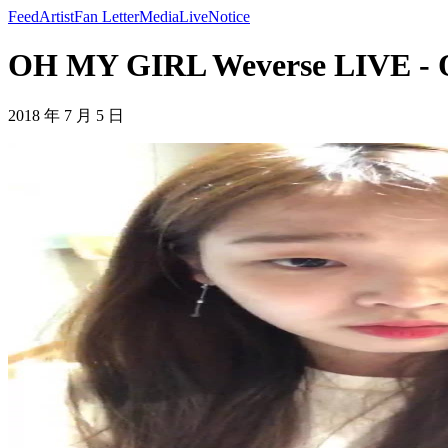
Feed
Artist
Fan Letter
Media
Live
Notice
OH MY GIRL Weverse LIVE -
2018 年 7 月 5 日