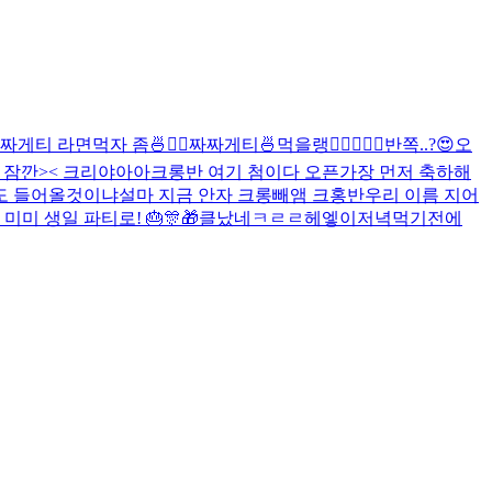
짜게티 라면먹자 좀🍜✌🏻
짜짜게티🍜먹을랭
✌🏻
🖤🍒
🖤
반쪽..?😍
오
 잠깐>< 크리야아아
크롱반 여기 첨이다 오픈
가장 먼저 축하해
도 들어올것이냐
설마 지금 안자 크롱
빼앰 크홍반
우리 이름 지어
미미 생일 파티로! 🎂🎊🎁
클났네
ㅋㄹㄹ
헤엫이
저녁먹기전에