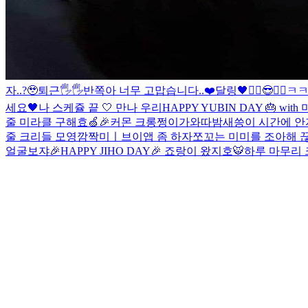
자..?🥹
퇴근🖐🖐
반쪽아 너무 고맙습니다..❤️
달링🖤
✌🏻😎✌🏻
ㅋㅋ
세요🖤
나 스케쥴 끝 🤍 만나 우리
HAPPY YUBIN DAY 🎂 wit
줄 미라클 구해효🍏🎉
커몬 크롱
쩡이가와따
밤새씅
이 시간에 안
줄 크리들 모영
깜짝미ㅣ
브이앱 좀 하자
쪼꼬는 미미를 조아해 
얼굴보쟈
🎉HAPPY JIHO DAY🎉 죠랑이 왔지호🐯
하루 마무리 