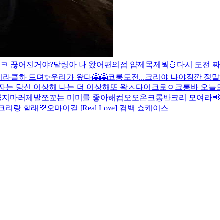
ㅋ 끊어진거야?
달링아 나 왔어
편의점 얍
제목제뭑
🍜
다시 도전 짜
h 미라클
하 드뎌✨
우리가 왔다🤗🤗
코롱
도전...
크리야 나야
잠깐 정말
자는 당신 이상해 나는 더 이상해
또 왘ㅅ다이크로ㅇ
크롱바 오늘
끊지마러제발
쪼꼬는 미미를 좋아해
컴오오온
크롱반
크리 모여라📢 
크리랑 할래💜
오마이걸 [Real Love] 컴백 쇼케이스