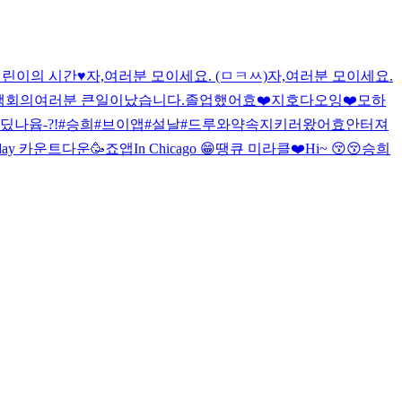
린이의 시간♥️
자,여러분 모이세요. (ㅁㅋㅆ)
자,여러분 모이세요.
책회의
여러분 큰일이났습니다.
졸업했어효❤️
지호다
오잉❤️
모하
딨나윱-?!
#승희#브이앱#설날#드루와
약속지키러왔어효
안터져
s day 카운트다운🥳
죠앱
In Chicago 😁
땡큐 미라클❤️
Hi~ 😚😚
승희