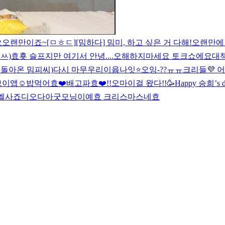
오
오랜만이죠~
[ㅁㅎㄷ]
[밈하다] 밈미, 하고 싶은 거 다해!
오랜만에 
ㅆ)
효횻
슬프지만 여기서 안녕....
오해하지마세요 토크쇼에요
대
t.돌아온 밈피씨)
다시 마무우리이
윱나잇⭐️
오잉-??ㅠㅠ
크리들💜 어
이앱☺️
밥먹어효❤️
배고파효❤️
!!오마이걸 왔다!!
🥳Happy 승희’
엘사
죠디오다아
굿모닝이예효 크리스마스네효