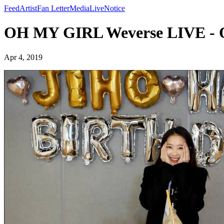
Feed
Artist
Fan Letter
Media
Live
Notice
OH MY GIRL Weverse LIVE -
Apr 4, 2019