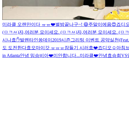
미라클 오랜만이다 ㅠㅠ❤️
별밤끝나구~!
😄주말이에윱😍
죠디
(ㅁㅋㅆ)
자,여러분 모이세요. (ㅁㅋㅆ)
자,여러분 모이세요. (ㅁㅋ
시나효✋
발렌타인씅데이
2019시즌그리팅 이벤트 공약실천(Fea
도 도전한다효
오마이갓 ㅠㅠㅠ
잠들기 시러효❤️
죠디오☺️
아침브
in Atlanta
안녕 밈승비아❤️
미안합니다...
미라클❤️
안녕효
승희VS