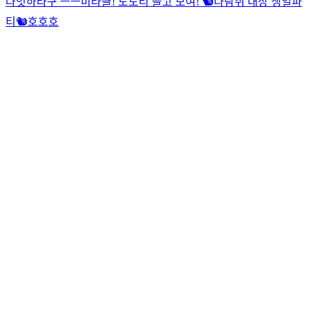
나잇하라구
ㅡㅡ
미라클! 도토리 들고 모여! 🐿다람쥐 대장 생일파
티🐿
호호호