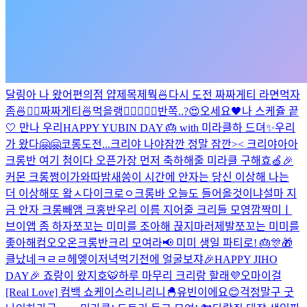
달링아 나 왔어
편의점 얍
제목제뭑
🍜
다시 도전 짜짜게티 라면먹자
좀🍜✌🏻
짜짜게티🍜먹을랭
✌🏻
🖤🍒
🖤
반쪽..?😍
오세요🖤
나 스케쥴 끝
🤍 만나 우리
HAPPY YUBIN DAY 🎂 with 미라클
하 드뎌✨
우리
가 왔다🤗🤗
코롱
도전...
크리야 나야
잠깐 정말 잠깐>< 크리야아아
크롱반 여기 첨이다 오픈
가장 먼저 축하해줄 미라클 구해효🍏🎉
커몬 크롱
쩡이가와따
밤새씅
이 시간에 안자는 당신 이상해 나는
더 이상해
또 왘ㅅ다이크로ㅇ
크롱바 오늘도 들어올것이냐
설마 지
금 안자 크롱
빼앰 크홍반
우리 이름 지어줄 크리들 모영
깜짝미ㅣ
브이앱 좀 하자
쪼꼬는 미미를 조아해 끊지마러제발
쪼꼬는 미미를
좋아해
컴오오온
크롱반
크리 모여라📢 미미 생일 파티로! 🎂🎊🎁
클났네
ㅋㄹㄹ
헤엫이
저녁먹기전에 얼굴보쟈
🎉HAPPY JIHO
DAY🎉 죠랑이 왔지호🐯
하루 마무리 크리랑 할래💜
오마이걸
[Real Love] 컴백 쇼케이스
리니리니🐣
유빈이에요😊
걱정말구 굿