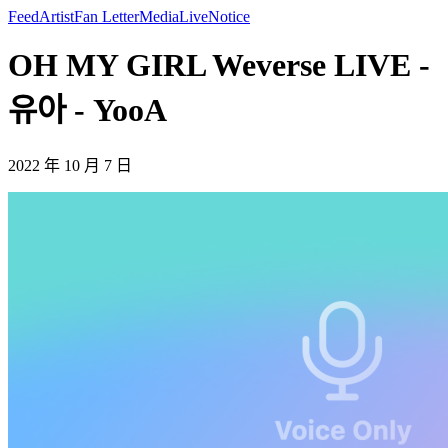
Feed
Artist
Fan Letter
Media
Live
Notice
OH MY GIRL Weverse LIVE -
유아 - YooA
2022 年 10 月 7 日