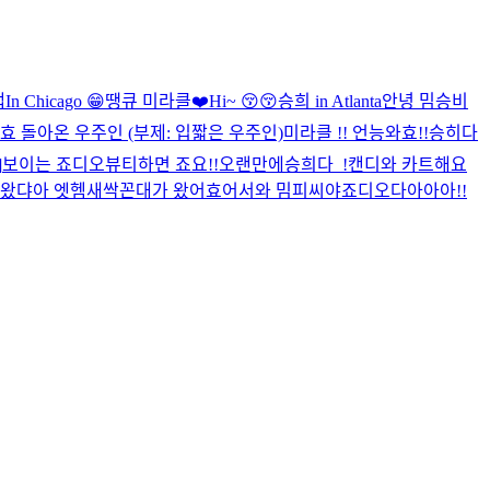
앱
In Chicago 😁
땡큐 미라클❤️
Hi~ 😚😚
승희 in Atlanta
안녕 밈승비
세효
돌아온 우주인 (부제: 입짧은 우주인)
미라클 !! 언능와효!!
승히다
]
보이는 죠디오
뷰티하면 죠요!!
오랜만에승희다_!
캔디와 카트해요
왔댜아 엣헴
새싹꼰대가 왔어효
어서와 밈피씨야
죠디오다아아아!!