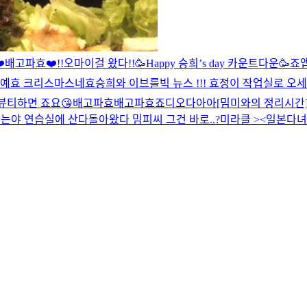
️
배고파효❤️
!!오마이걸 왔다!!
🥳Happy 승희’s day 카운트다운🥳
죠
예효 크리스마스네효
승희와 이브를
빅 뉴스 !!! 효정이 작업실로 오
뷰티하면 죠요😘
배고파효
배고파효
죠디오다아아
[밈미와의 정리시간
는야 연습실에 산다
돌아왔다 밈피씨 그건 바로..?
미라클 ><
일본다녀