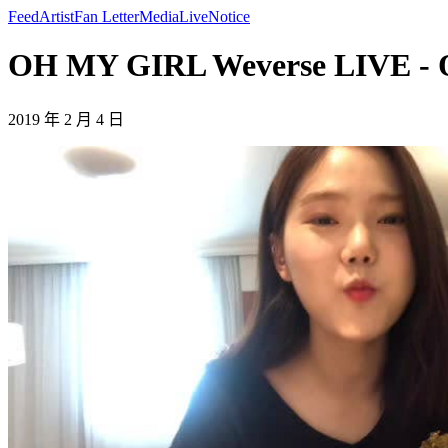
Feed
Artist
Fan Letter
Media
Live
Notice
OH MY GIRL Weverse LIVE -
2019 年 2 月 4 日