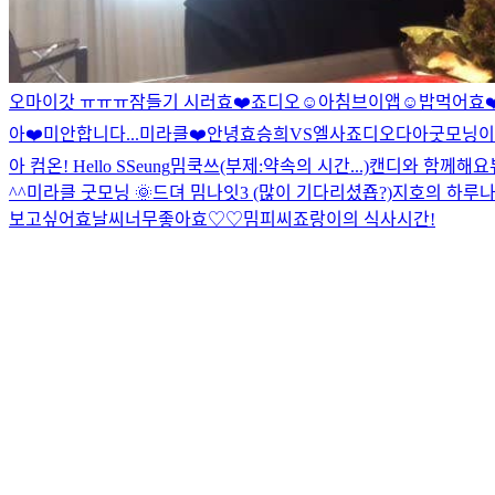
오마이갓 ㅠㅠㅠ
잠들기 시러효❤️
죠디오☺️
아침브이앱☺️
밥먹어효❤
아❤️
미안합니다...
미라클❤️
안녕효
승희VS엘사
죠디오다아
굿모닝이
아 컴온! Hello SSeung
밈쿡쓰(부제:약속의 시간...)
캔디와 함께해요
^^
미라클 굿모닝 🌞
드뎌 밈나잇3 (많이 기다리셨죱?)
지호의 하루
나
보고싶어효
날씨너무좋아효♡♡
밈피씨
죠랑이의 식사시간!