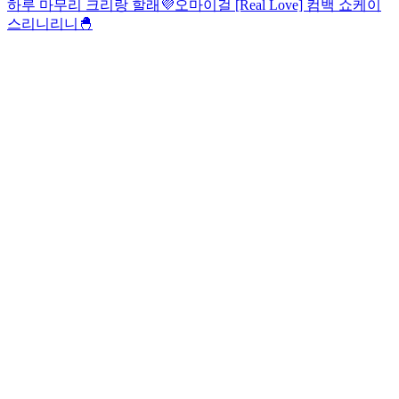
하루 마무리 크리랑 할래💜
오마이걸 [Real Love] 컴백 쇼케이
스
리니리니🐣