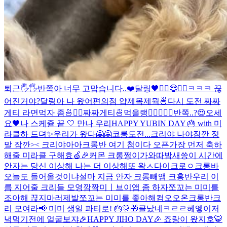
퇴근🖐🖐
반쪽아 너무 고맙습니다..❤️
달링🖤
✌🏻😎✌🏻
ㅋㅋㅋ 끊
어진거야?
달링아 나 왔어
편의점 얍
제목제뭑
🍜
다시 도전 짜짜
게티 라면먹자 좀🍜✌🏻
짜짜게티🍜먹을랭
✌🏻
🖤🍒
🖤
반쪽..?😍
오세
요🖤
나 스케쥴 끝 🤍 만나 우리
HAPPY YUBIN DAY 🎂 with 미
라클
하 드뎌✨
우리가 왔다🤗🤗
코롱
도전...
크리야 나야
잠깐 정
말 잠깐>< 크리야아아
크롱반 여기 첨이다 오픈
가장 먼저 축하
해줄 미라클 구해효🍏🎉
커몬 크롱
쩡이가와따
밤새씅
이 시간에
안자는 당신 이상해 나는 더 이상해
또 왘ㅅ다이크로ㅇ
크롱바
오늘도 들어올것이냐
설마 지금 안자 크롱
빼앰 크홍반
우리 이
름 지어줄 크리들 모영
깜짝미ㅣ
브이앱 좀 하자
쪼꼬는 미미를
조아해 끊지마러제발
쪼꼬는 미미를 좋아해
컴오오온
크롱반
크
리 모여라📢 미미 생일 파티로! 🎂🎊🎁
클났네
ㅋㄹㄹ
헤엫이
저
녁먹기전에 얼굴보쟈
🎉HAPPY JIHO DAY🎉 죠랑이 왔지호🐯