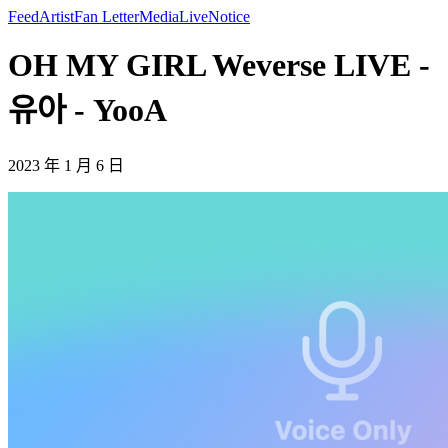
Feed
Artist
Fan Letter
Media
Live
Notice
OH MY GIRL Weverse LIVE -
유아 - YooA
2023 年 1 月 6 日