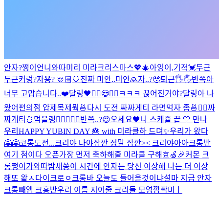
안자?
쩡이언니와따
미리 미라크리스마스💖🎄
아잉
이,기적
💓
두근
두근
커렁
?
자용? 🫶🏻
🤍
진짜 미안..
미안🙏
자..?🥹
퇴근🖐🖐
반쪽아
너무 고맙습니다..❤️
달링🖤
✌🏻😎✌🏻
ㅋㅋㅋ 끊어진거야?
달링아 나
왔어
편의점 얍
제목제뭑
🍜
다시 도전 짜짜게티 라면먹자 좀🍜✌🏻
짜
짜게티🍜먹을랭
✌🏻
🖤🍒
🖤
반쪽..?😍
오세요🖤
나 스케쥴 끝 🤍 만나
우리
HAPPY YUBIN DAY 🎂 with 미라클
하 드뎌✨
우리가 왔다
🤗🤗
코롱
도전...
크리야 나야
잠깐 정말 잠깐>< 크리야아아
크롱반
여기 첨이다 오픈
가장 먼저 축하해줄 미라클 구해효🍏🎉
커몬 크
롱
쩡이가와따
밤새씅
이 시간에 안자는 당신 이상해 나는 더 이상
해
또 왘ㅅ다이크로ㅇ
크롱바 오늘도 들어올것이냐
설마 지금 안자
크롱
빼앰 크홍반
우리 이름 지어줄 크리들 모영
깜짝미ㅣ