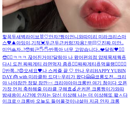
핳
꼭두새벽라이브
🐰🤍
안자?
쩡이언니와따
미리 미라크리스마
스💖🎄
아잉
이,기적
💓
두근두근
커렁
?
자용? 🫶🏻
🤍
진짜 미안..
미안🙏
자..?🥹
퇴근🖐🖐
반쪽아 너무 고맙습니다..❤️
달링🖤
✌🏻
😎✌🏻
ㅋㅋㅋ 끊어진거야?
달링아 나 왔어
편의점 얍
제목제뭑
🍜
다시 도전 짜짜게티 라면먹자 좀🍜✌🏻
짜짜게티🍜먹을랭
✌🏻
🖤🍒
🖤
반쪽..?😍
오세요🖤
나 스케쥴 끝 🤍 만나 우리
HAPPY YUBIN
DAY 🎂 with 미라클
하 드뎌✨
우리가 왔다🤗🤗
코롱
도전...
크리
야 나야
잠깐 정말 잠깐>< 크리야아아
크롱반 여기 첨이다 오픈
가장 먼저 축하해줄 미라클 구해효🍏🎉
커몬 크롱
쩡이가와따
밤새씅
이 시간에 안자는 당신 이상해 나는 더 이상해
또 왘ㅅ다
이크로ㅇ
크롱바 오늘도 들어올것이냐
설마 지금 안자 크롱