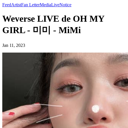
Feed
Artist
Fan Letter
Media
Live
Notice
Weverse LIVE de OH MY
GIRL - 미미 - MiMi
Jan 11, 2023