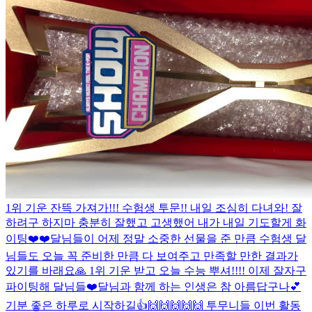
1위 기운 잔뜩 가져가!!! 수험생 투문!! 내일 조심히 다녀와! 잘
하려구 하지마 충분히 잘했고 고생했어 내가 내일 기도할게 화
이팅❤️❤️
달님들이 어제 정말 소중한 선물을 준 만큼 수험생 달
님들도 오늘 꼭 준비한 만큼 다 보여주고 만족할 만한 결과가
있기를 바래요🙏 1위 기운 받고 오늘 수능 뿌셔!!!! 이제 잘자구
파이팅해 달님들❤️
달님과 함께 하는 인생은 참 아름답구나💕
기분 좋은 하루로 시작하길👍
🙌🙌🙌🙌🙌 투무니들 이번 활동