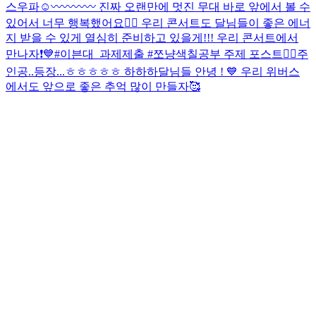
스우파☺️〰〰〰〰 진짜 오랜만에 멋진 무대 바로 앞에서 볼 수
있어서 너무 행복했어요👍🏻 우리 콘서트도 달님들이 좋은 에너
지 받을 수 있게 열심히 준비하고 있을게!!! 우리 콘서트에서
만나자❗️💙
#이븐대_과제제출 #쪼냥색칠공부 주제 포스트🧍‍♀️
주
인공..등장...ㅎㅎㅎㅎㅎ 하하하
달님들 안녕 ! 💙 우리 위버스
에서도 앞으로 좋은 추억 많이 만들자🥰