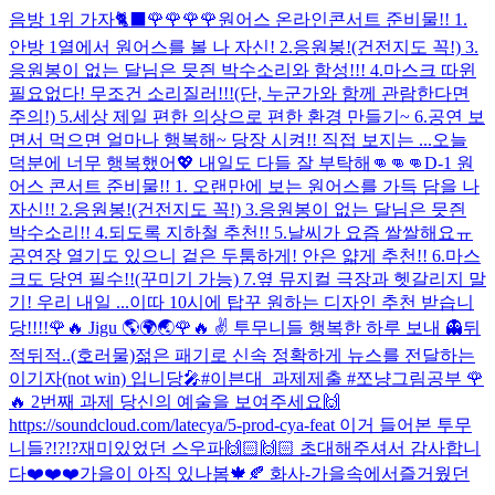
음방 1위 가자🐈‍⬛🌹🌹🌹🌹
원어스 온라인콘서트 준비물!! 1.
안방 1열에서 원어스를 볼 나 자신! 2.응원봉!(건전지도 꼭!) 3.
응원봉이 없는 달님은 믓즨 박수소리와 함성!!! 4.마스크 따윈
필요없다! 무조건 소리질러!!!(단, 누군가와 함께 관람한다면
주의!) 5.세상 제일 편한 의상으로 편한 환경 만들기~ 6.공연 보
면서 먹으면 얼마나 행복해~ 당장 시켜!! 직접 보지는 ...
오늘
덕분에 너무 행복했어💖 내일도 다들 잘 부탁해👊👊👊
D-1 원
어스 콘서트 준비물!! 1. 오랜만에 보는 원어스를 가득 담을 나
자신!! 2.응원봉!(건전지도 꼭!) 3.응원봉이 없는 달님은 믓즨
박수소리!! 4.되도록 지하철 추천!! 5.날씨가 요즘 쌀쌀해요ㅠ
공연장 열기도 있으니 겉은 두툼하게! 안은 얇게 추천!! 6.마스
크도 당연 필수!!(꾸미기 가능) 7.옆 뮤지컬 극장과 헷갈리지 말
기! 우리 내일 ...
이따 10시에 탑꾸 원하는 디자인 추천 받습니
당!!!!
🌹🔥 Jigu 🌎🌍🌏
🌹🔥 ✌️ 투무니들 행복한 하루 보내 👻
뒤
적뒤적..(호러물)
젊은 패기로 신속 정확하게 뉴스를 전달하는
이기자(not win) 입니당🎤
#이븐대_과제제출 #쪼냥그림공부 🌹
🔥 2번째 과제 당신의 예술을 보여주세요🙌
https://soundcloud.com/latecya/5-prod-cya-feat 이거 들어본 투무
니들?!?!?
재미있었던 스우파🙌🏻🙌🏻 초대해주셔서 감사합니
다❤️❤️❤️
가을이 아직 있나봄🍁🍂 화사-가을속에서
즐거웠던