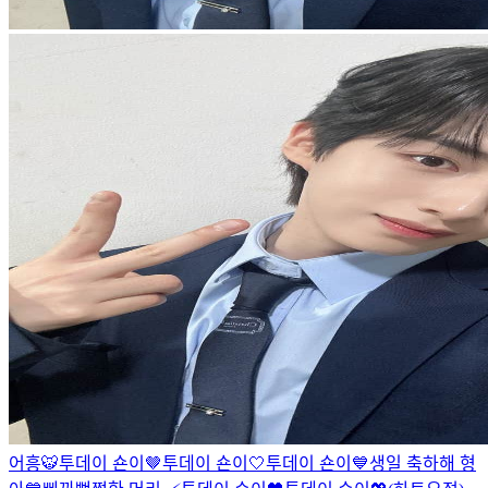
어흥🐯
투데이 숀이🤎
투데이 숀이🤍
투데이 숀이💙
생일 축하해 형