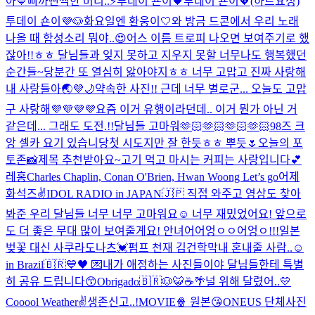
아💙
삐까뻔쩍한 머리..⚡️
투데이 숀이🖤
투데이 숀이💖(하트요정)
투데이 숀이💜🐶
화요일엔 환웅이🤍
와 방금 드콘에서 우리 노래
나올 때 함성소리 뭐야..😍
어스 이름 트로피 나오면 보여주기로 했
잖아!!ㅎㅎ 달님들과 잊지 못하고 지우지 못할 너무나도 행복했던
순간들~당분간 또 열심히 앓아야지ㅎㅎ 너무 고맙고 진짜 사랑해
내 사랑들아🌏💜🌙
약속한 사진!! 근데 너무 별로군... 오늘도 고맙
구 사랑해💜💜💜💜
요즘 이거 유행이라던데.. 이거 뭔가 아닌 거
같은데... 그래도 도전.!!
달님들 고마워🫶🏻🫶🏻🫶🏻🫶🏻
98즈 크
앙 셀카 요기 있습니당
첫 시도지만 잘 한듯ㅎㅎ 뿌듯🌷
오늘의 포
토존📸
제목 추천받아요~
고기 먹고 마시는 커피는 사랑입니다💕
레홍
Charles Chaplin, Conan O'Brien, Hwan Woong Let’s go
어제
화석즈✌️
IDOL RADIO in JAPAN🇯🇵 직접 와주고 영상도 찾아
봐준 우리 달님들 너무 너무 고마워요☺️ 너무 재밌었어요! 앞으로
도 더 좋은 무대 많이 보여줄게요! 안녀어어엉ㅇㅇ어엉ㅇ!!!
일본
벚꽃 대신 사쿠라도나츠💓
펌프 천재 김건학
막내 혼내줄 사람..☺️
in Brazil🇧🇷💙🖤 💌내가 애정하는 사진들이야 달님들한테 특별
히 공유 드립니다😙
Obrigado🇧🇷
🐶🐯☕️🌴
널 위해 달렸어..💛
Cooool Weather✌️
생존신고..!
MOVIE🍿 원본😘
ONEUS 단체사진