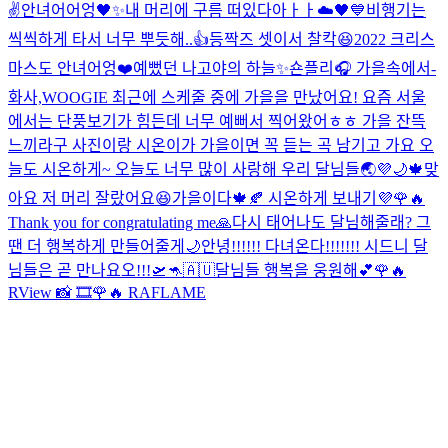
✌️
안녀어어엉🖤✨
내 머리에 구름 떠있다아ㅏㅏ☁️🖤💙
비행기는
씩씩하게 타서 너무 뿌듯해..👍
등짝즈 셋이서 찰칵😆
2022 크리스
마스도 안녀어엉❤️
예뻤던 나고야의 하늘✨
숀플리🎧 가을속에서-
화사,WOOGIE 최근에 스케줄 중에 가을을 만났어요! 요즘 서울
에서는 단풍보기가 힘든데 너무 예뻐서 찍어왔어ㅎㅎ 가을 잔뜩
느끼라구 사진이랑 시온이가 가을이면 꼭 듣는 곡 남기고 가요 오
늘도 시온하게~ 오늘도 너무 많이 사랑해 우리 달님들🌏💜🌙🍁
맞
아요 저 머리 잘랐어요😆
가을이다🍁🍂 시온하게 보내기💜
🌹🔥
Thank you for congratulating me🙏
다시 태어나도 달님해줄래? 그
땐 더 행복하게 만들어줄게🌙
안녕!!!!!! 다녀온다!!!!!!! 시드니 달
님들은 곧 만나요오!!!🛫🦘🇦🇺
달님들 행복을 웅원해💕
🌹🔥
RView 📸 🎞
🌹🔥 RAFLAME