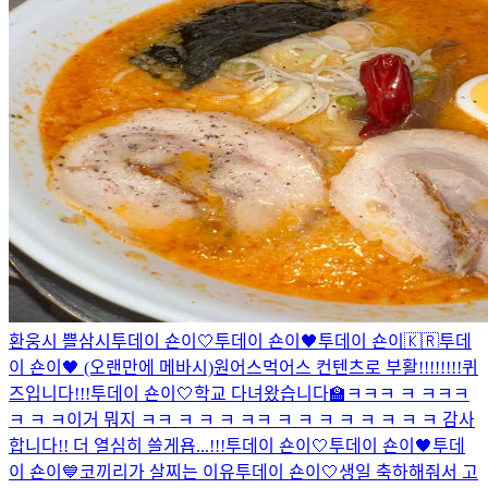
환웅시 쁠삼시
투데이 숀이🤍
투데이 숀이🖤
투데이 숀이🇰🇷
투데
이 숀이🖤 (오랜만에 메바시)
원어스먹어스 컨텐츠로 부활!!!!!!!!
퀴
즈입니다!!!
투데이 숀이🤍
학교 다녀왔습니다🏫
ㅋㅋㅋ ㅋ ㅋㅋㅋ
ㅋ ㅋ ㅋ이거 뭐지 ㅋㅋ ㅋ ㅋ ㅋ ㅋㅋ ㅋ ㅋ ㅋ ㅋ ㅋ ㅋ ㅋ ㅋ 감사
합니다!! 더 열심히 쓸게욥...!!!
투데이 숀이🤍
투데이 숀이🖤
투데
이 숀이💙
코끼리가 살찌는 이유
투데이 숀이🤍
생일 축하해줘서 고