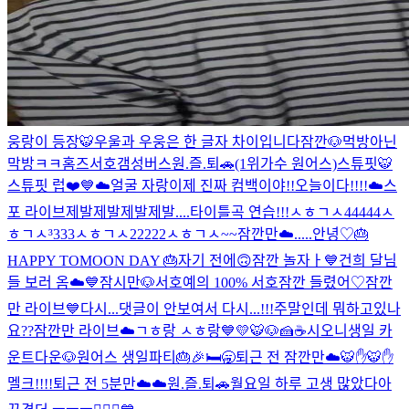
웅랑이 등장🐯
우울과 우웅은 한 글자 차이입니다
잠깐🐶
먹방아닌
막방ㅋㅋ
홈즈
서호갬성버스
원.즐.퇴🚗(1위가수 원어스)
스튜핏🐯
스튜핏 럽❤️
💙☁️
얼굴 자랑
이제 진짜 컴백이야!!
오늘이다!!!!
☁️
스
포 라이브
제발제발제발제발....
타이틀곡 연습!!!
ㅅㅎㄱㅅ44444
ㅅ
ㅎㄱㅅ³333
ㅅㅎㄱㅅ22222
ㅅㅎㄱㅅ~~
잠깐만☁️
.....
안녕♡
🎂
HAPPY TOMOON DAY 🎂
자기 전에🙃
잠깐 놀자ㅏ💙
건희 달님
들 보러 옴☁️💙
잠시만🐶
서호
예의 100% 서호
잠깐 들렸어♡
잠깐
만 라이브💙
다시...
댓글이 안보여서 다시...!!!
주말인데 뭐하고있나
요??
잠깐만 라이브☁️
ㄱㅎ랑 ㅅㅎ랑💙💛
🐯🐶🍰☕️
시오니생일 카
운트다운🐶
원어스 생일파티🎂🎉
🛏🥱
퇴근 전 잠깐만☁️
🐯✋🐯✋
멜크!!!!
퇴근 전 5분만☁️☁️
원.즐.퇴🚗
월요일 하루 고생 많았다아