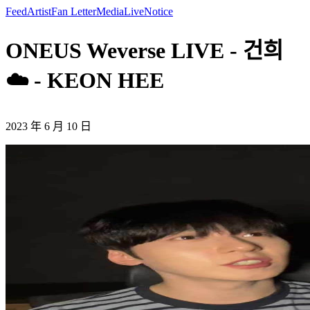
Feed
Artist
Fan Letter
Media
Live
Notice
ONEUS Weverse LIVE - 건희
☁️ - KEON HEE
2023 年 6 月 10 日