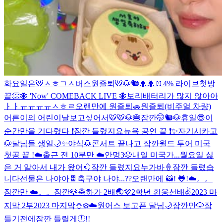
화요일은🐯
ㅅㅎㄱㅅ버스
원즐퇴🐯🐶🐿️
🐜🐜
🪫4% 라이브
첫방
끝👏
🐜 'Now' COMEBACK LIVE 🐜
보리
배터리가 많지 않아아
ㅏㅏㅠㅠㅠㅠ
ㅅㅎㄹ
오랜만에 원즐퇴🚗
원즐퇴(비주얼 차량)
어른이의 어린이날
보고싶어서🐯
🐯🐶🍔
잠깐🤭
🐿🐶
휴일😎
이
순간만을 기다렸다 ❗️
잠깐 들렸지요
뉴욕 공연 끝 ❗️✨
자기
시카고
🐶
달님들 생일🌙✨
야식🐶
콘서트 끝나고 잠깐
월드 투어 미국
첫공 끝 !☁️
출근 전 10분만 ☁️
안멍3🐶
내일 미국가...
월요일 싫
은 거 알아서 내가 왔어🤚
잠깐 들렸지요
누가바🍦
잠깐 들렸습
니다
선물은 나야아🍫
축구야 나야...??
오랜만에 🦝! 🐸!
☁️。。
잠깐만 ☁️。。
잠깐🐶
축하가 2배🌏💜
2학년 환웅선배✌️
2023 마
지막 2부
2023 마지막
⛄️❄️☁️
원어스 보고픈 달님🌙
잠깐만🐶
잠
들기전에
잠깐 들릴게
🕛!!