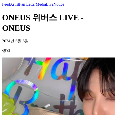
Feed
Artist
Fan Letter
Media
Live
Notice
ONEUS 위버스 LIVE -
ONEUS
2024년 6월 6일
생일