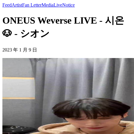
Feed
Artist
Fan Letter
Media
Live
Notice
ONEUS Weverse LIVE - 시온
🐶 - シオン
2023 年 1 月 9 日