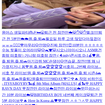
원어스 생일파티🎂🎉
🛏🥱
퇴근 전 잠깐만☁️
🐯✋🐯✋
멜크!!!!
퇴
근 전 5분만☁️☁️
원.즐.퇴🚗
월요일 하루 고생 많았다아
끊겼더
ㅠㅠㅠ
🤦🏻‍♂️💙
마무리🐶
안멍🐶
진짜 잠깐!!
⏰10분만 ㅎㅎㅎㅎㅎ
수능 뒷풀이 모여라아🐯🐶
🐀🐮🐯
시오니야아
시오니 ASMR
건
희랑 떠호랑✨
거니랑 떠호랑 잠깐 (🔈only)
콘서트 D-1🍎🖤
원.
즐.퇴
원.즐.퇴🚗
아기강쥐 MC숀댕이🐶
연습끝..잠깐!!
엥 왜 나
가졌지
거니 옴💙
원.즐.퇴🚗🏆🏆🏆🏆
서호의...2번째 라이브...
서호 첫 라이브!
원.즐.퇴🚗🏆🏆🏆
원.즐.퇴🚗
원.즐.퇴 시즌4🚗
원.즐.퇴🚗
원즐퇴2
원즐퇴!!!!!!!
98DAY💙🤍
🌹🔥 작업 비하인드
- ITSYABOYRV
🐍🍎 8th Mini Album [MALUS] 🍎🐍
🌹 HAPPY
RAVN DAY 🌹
잠깐만 라이브☁️
잠깐만 라이브☁️🫶🏻
쉬는시
간 10분 라이브☁️
🐯BIRTHDAY BOY 네번째 케이크🐯
퇴근 전
5분 라이브
🌹🔥 Here In Korea 🙏
🖤💙
잠깐 ㅅㅎㄱㅅ
💛 HAPPY