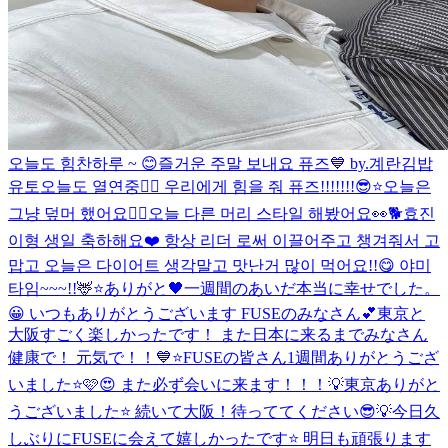
오늘도 힘찬하루 ~ 😊
즐거운 주말 보내요 퓨즈💙 by.계란김밥
유토
오늘도 열연중❤️‍🔥 우리에게 힘을 줘 퓨즈!!!!!!!😎⭐️
오늘은
그냥 덮머 했어요✌🏻
오늘 다른 머리 스타일 해봤어요👀🐕
효진
이형 생일 축하해요❤️ 항상 리더 로써 이끌어주고 챙겨줘서 고
맙고 오늘은 다이어트 생각말고 맛난거 많이 먹어요!!😋 야미
타임~~~!!🦌⭐️
ありがと🖤
一週間のあいだ本当に幸せでした。
😀 いつもありがとうございます FUSEのみなさん💕
東京と
大阪すごく楽しかったです！ また日本に来るまでみなさん
健康で！ 元気で！！💙⭐️
FUSEの皆さん1週間ありがとうござ
いました⭐️🩷😍 また必ず会いに来ます！！！💡
東京ありがと
うございました⭐️ 続いて大阪！待っててください😎💡
今日久
しぶりにFUSEに会えて嬉しかったです⭐️ 明日も頑張ります