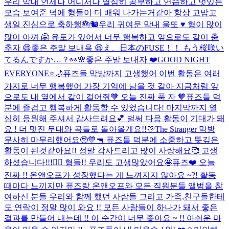
우리 막내 언제나 어디서나 열심히 공부하고 연습하고 멋있는
모습 보여준 덕에 형들이 더 배워 나가는거같아 항상 고맙고
생일 진심으로 축하행🎂🐿️
우리 귀여운 막내 울또 ♥️ 형이 많이
많이 아껴 🤗 유토가 있어서 너무 행복하고 앞으로도 같이 춤
추자 😄
좋은 주말 보내용 😆
え、日本のFUSE！！ もう桜咲い
てるんですか…？👀🌸
좋은 주말 보내자 ❤️
GOOD NIGHT
EVERYONE⭐️🌙
퓨즈들 막방까지 고생했어 이번 활동은 여러
가지로 너무 행복했어 가장 기억에 남을 것 같아 지금처럼 앞
으로도 내 옆에서 같이 걸어줘🧡 오늘 진짜 푹 자 🧡
퓨즈들 덕
분에 즐겁고 행복하게 활동할 수 있었습니다! 마지막까지 열
심히 응원해 주셔서 감사드려요💕 벌써 다음 활동이 기대가 돼
요 ! 더 멋진 무대와 곡들로 돌아올게요!!🩷
The Stranger 막방
무사히 마무리했어요🥹💙🔫 퓨즈들 덕분에 소중하고 뜻깊은
활동이 된것같아요!! 정말 감사드리고 많이 사랑해요🥰 고생
하셨습니다!!!❤️‍🔥 형들!! 우리도 고생많았어요🤩
퓨즈❤️ 오늘
진짜 !! 온앤오프가 성장했다는 게 느껴지지 않아요 ~?! 활동
때마다 느끼지만 퓨즈랑 온앤오프와 모든 직원분들 앨범을 참
여하신 분들 우리와 함께 했던 사람들 그리고 가족,친구들한테
도 연락이 정말 많이 와요 !! 모든 사람들이 하나가 돼서 좋은
결과를 만들어 내는데 !! 이 순간이 너무 좋아요 ~ !! 아쉬운 마