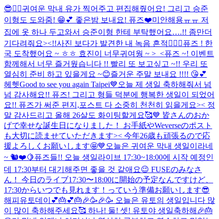
😎❤️‍🔥
귀여운 막내 유가 찍어주고 편집해줬어요! 그리고 승준
이형도 도와줌! 😁💕 좋은밤 보내요! 퓨즈❤️
미안해용ㅠㅠ 저
집에 옷 하나 두고와서 승준이형 한테 부탁했어요….!! 좀만더
기다려줘요><!!
사진 보다가 발견한 내 녹음 흔적❤️‍🔥💦
퓨즈 ! 한
국 도착했어요 ~ ㅎㅎ 효진이 너무귀여웡 ~ >_<
퓨즈 ~! 이벤트
함께해서 너무 즐거웠습니다 !! 빨리 또 보고싶고 ~!! 우리 또
열심히 준비 하고 있을게요 ~😊
즐거운 주말 보내요 !!!! 😘💕
헤헷
Good to see you again Taipei💙
오늘 제 생일 축하해줘서 넘
넘 감사해요!! 퓨즈! 그리고 형들 덕분에 행복한 생일이 되었어
요!! 퓨즈가 써준 편지,포스트 다 소중히 천천히 읽을게요>< 정
말 감사드리고 올해 26살도 화이팅할게요🥰💙 皆さんのおか
げで幸せな誕生日になりました！ お手紙やWeverseのポスト
も大切に読ませていただきます>< 今年26歳も頑張るので応
援よろしくお願いします🤩💙
오늘은 귀여운 막내 생일이라네
~ 🐿️❤️🍋
퓨즈들!! 오늘 생일라이브 17:30~18:00에 시작 예정인
데 17:30부터 대기해주면 좋을 것 같애요😉 FUSEのみなさ
ん！ 今日のライブ17:30〜18:00に開始の予定なんですけど、
17:30からいつでも見れます！っていう準備お願いします😎
해피유토데이💕🎂💕🎂🎉🥳🎉🥳 오늘은 유토의 생일입니다 많
이 많이 축하해주세요🥰 하나! 둘! 셋! 유토야 생일축하해🎉🎂