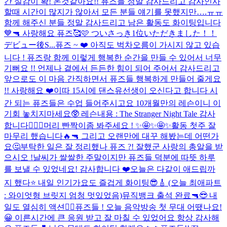
간 실감이 확! 온것같아요!! 퓨즈들 정말 감사드리고 감사인사
할때 시간이 많지가 않아서 모든 분들 얘기를 못했지만….ㅠㅠ
함께 해주신 분들 정말 감사드리고 남은 활동도 화이팅입니다
💙🔫 사랑해요 퓨즈🥰🩷 ついさっき1位いただきました！！
デビュー後S...
퓨즈 ~ ❤️ 아직도 벅차오름이 가시지 않고 있습
니다 ! 퓨즈랑 함께 이렇게 행복한 순간을 만들 수 있어서 너무
기뻐요 !! 언제나 곁에서 든든한 힘이 되어 주어서 감사드리고
앞으로도 이 마음 간직하면서 퓨즈들 행복하게 만들어 줄게요
!! 사랑해요 ❤️
이따 15시에 댄스유선생이 오신다고 합니다 시
간 되는 퓨즈들은 수업 들어주시고요 10개월만의 레슨이니 이
기회 놓치지마세요🥸 레슨내용 : The Stranger Night Tale 감사
합니다❤️‍🔥🔫
머리 빤짝이좀 봐주세요 ! ✨🤩✨🤩✨
활동 첫주 잘
마무리 했습니다🔥🔫 그리고 오랜만에 대꾸 해봤는데 어떤가
요🤔
부탁한 일은 잘 정리했나 퓨즈 ?! 잘했군 사랑의 총알을 받
으시오 !
날씨가 쌀쌀한 주말이지만 퓨즈들 덕분에 따뜻 하루
를 보낼 수 있었네요! 감사합니다 ❤️
오늘은 다같이 애드립까
지 했다⭐️ 내일 인기가요도 즐겁게 화이팅😎🎸 (오늘 최애파트
: 와이엇형 브릿지 엄청 멋있었음)
뮤직뱅크 출석 완료🔫😎 내
일도 열심히 액션❤️‍🔥
퓨즈들 ! 오늘 음악방송 첫 무대 어땠나요!
😀 이른시간에 큰 응원 받고 잘 마칠 수 있었어요 항상 감사해