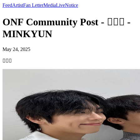
Feed
Artist
Fan Letter
Media
Live
Notice
ONF Community Post - 👨‍❤️‍👨 -
MINKYUN
May 24, 2025
👨‍❤️‍👨