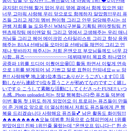
음이 있을 수 있지만 !!...
퓨즈들이 내 마음속 1위! ❤️☺️
미안해
금지얌! 미안해 할거 없어 우리 옆에 곁에서 함께 있으면 돼!
너무 고마워 사랑해 우리 앞으로도 함께하자 알았쥥!!!
우리 퓨
즈들 그리고 제7의 멤버 현이형 그리고 안무 담당해주시는 성
관쌤 저희를 늘 도와주신 WM식구분들 기획팀 팬마켓팅팀 컨
텐츠제작팀 에이앤알 팀 그리고 옆에서 고생해주는 우리 매니
저님들 그리고 헤어 메이크업 스타일리스트 그리고 항상 응원
해주는 B1A4 선배님들 오마이걸 선배님들 채연이 그리고 언
제나 뒷바라지 해주시는 저희 온앤오프 부모님들께도 너무 감
사합...
퓨즈~~~~~~~~~~~~~~~~ 데뷔때부터 목표중 하나였던
공중파 1위를 드디어 이뤘어요🤩❤️‍🔥 활동 하면서 이렇게 연속
으로 1위를 받게되어 넘 기쁘고 말로 표현이 안되네요ㅠㅠ 암
튼!! 사랑해💙 地上波1位本当にありがとうございます❤️‍🔥 活
動しながら連続で1位を貰うことが初めてなのですごく嬉し
いです☺️ こうして素敵な活動にしてくださったFUSE!! いつ
も感...
Photo uploaded.
저는 정말 행복합니다🥹 퓨즈들 덕분에
이번 활동 첫 1위도 하게 되었어요 이 트로피는 퓨즈들이 만들
어 준 거예요 앞으로 더 열심히해서 저희도 퓨즈들에게 큰 행
복을 드리겠습니다 사랑해요 퓨즈들💕 남은 활동도 화이팅!!!
🔥🔥🔥🔥🔥🔥🔥🔥
오늘 데뷔후 처음으로 쇼챔피언에서 1위를
받았어요!! 진짜 1위인줄 몰랐는데 “온앤오프 입니다~!” 한 순