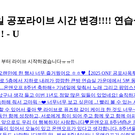
공포라이브 시간 변경!!!! 연습실
- U
00 부터 라이브 시작하겠습니다ㅠㅠ!!
오랜만에 한 행사 너무 즐거웠어요 ㅎㅎ🖤
【2025 ONF 공포사옥투
로 5층에서 지하로 내려가 깜깜한 큰방 연습실 가운데에서 5분 동
..
온앤오프 8주년 축하해⭐️ 기념일에 맞춰서 노래 그리고 팝업
구나 생각 들고 이번 1년도 정말 많은 일들이 있었네요! 솔직하게
축하해 줘서 고마워 ~❤️ 너무너무 보고 싶은데 ..! 빨리 볼 수 있는
있어서 좋아 💙 라이브로 퓨즈랑 같이 케이크 한 것도 너무~~~ 좋
동안 함께 성장하고, 서로에게 힘이 되어 주고 함께 웃고 함께 아
 앞으로도 우리 더 행복하자! 사랑합니다🧡
온앤오프 8주년🎂🎉
들이 있어서 오늘이 있고 온앤오프가 있다고 생각합니다. 8주년을
도 사랑합니다🫶🏻 앞...
벌써 8주년이라니 온앤오프가 이렇게 