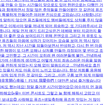
들을 만들 수 있는 시간들이 앞으로도 있어 한편으로는 다행인 거
퓨즈들과 함께하면서 정말 많은 추억들을 만들어왔던 것 같은데 퓨즈
삶을 특별하게 만들어준 여러분 진심으로 고맙습니다 사랑합니다!
럽게 말하지 않으면 퓨즈들에게도 멤버들에게도 상처를 주지 않을
하고 이제서야 말을 꺼내게 되어 죄송하고, 또 기다려주셔서 감
큽니다. 제일 먼저 얘기 드리고싶은건 데뷔때 부터 지금까지 활
 더 좋은 모습 보여드리기 위해 온앤오프 그리고 저 유토도 노
안 퓨즈들의 마음에 상처가 깊어지는 모습을 보며 저 역시 많이
 저 역시 지난 시간을 되돌아보면서 반성하고, 다시 한 번 마음
한 해명이 또 다른 오해나 상처를 만들까 걱정되어 몇 번이고 조
 고민했고, 그 시간이 오히려 팬 여러분들께 불안...
안녕하세
 새가며 신중하게 생각하고 어떻게 저의 죄송스러운 마음을 말씀
 전하게 되었는지 오해 없이 말씀드리고 ...
안녕하세요 효진
 있을지 저도 마음 깊이 느끼고 있습니다. 항상 저희를 응원해
처 입게 만든 것 같아요. 그리고...
이런 구름 보면 되게 어릴때
舞臺非常開心幸福！ FUSE 我愛你們！
대만콘 넘넘 즐거웠습니다
엠씨도 했는데요! 정말 즐거운 시간이였어요🙂 여수까지 먼 걸음
축하해요🥳🤩⭐️ 이번 콘서트도 그렇고 늘 함께 해줘서 고맙고 더
 보내요😍 사랑해요 퓨즈⭐️
생일축하해 퓨즈🫶 맛있는 거 많이