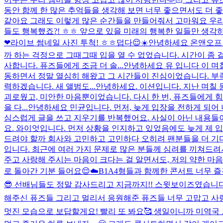
동안 함께 한 많은 추억들을 생각해 보면 너무 좋으면서도 더 
같아요 그래도 이렇게 많은 순간들을 만들어줘서 고마워요 우리 퓨
들도 행복했죠?! ㅎㅎ 앞으로 있을 미래의 행복한 일들만 생
❤
라이브 썸네일 사진 투척! ㅎㅎ
덥다😌☀️
안녕하세요 온앤오프 
까 하는 걱정으로 그때그때 입을 열 수 없었습니다. 시간이 좀
사합니다. 퓨즈들에게 조금 더 솔...
안녕하세요 유 입니다 이 며
동하면서 정말 열심히 해왔고 그 시간들이 진심이었습니다. 부족
력하겠습니다. 새 앨범도...
안녕하세요. 이션입니다. 지난 며칠 
괴로웠고, 미안한 마음뿐이었습니다. 다시 한 번, 퓨즈들에게 힘
을 다...
안녕하세요 민균입니다. 먼저, 늦게 입장을 전하게 되어
심스럽게 글을 쓰고 지우기를 반복했어요. 사실이 아닌 내용들이 
요. 와이엇입니다. 먼저 상황을 인지하고 있었음에도 늦게 제 
드려야 할까 회사와 고민하고 고민하다 오히려 팬분들을 더 기다리
입니다. 최근에 여러 가지 문제로 많은 분들께 심려를 끼쳐드려
주고 사랑해 주시는 마음이 크다는 걸 알면서도, 저의 약한 마음
로 돌아간 기분 들어요😌☁️
B1A4형들과 함께한 콘서트 너무 
😎 선배님들도 정말 감사드리고 지금까지!! 스윗보이즈였습니다😆
해주신 퓨즈들 그리고 멀리서 응원해준 퓨즈들 너무 고맙고 사랑
멋진 모습으로 보답할게요! 빨리 또 봐요🥰 생일이니까 미역국 