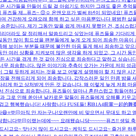
좋은 시간들을 만들어 드릴 걸 아쉽기도 하지만 그래도 좋은 추억
즈들 제...
퓨즈~ 😗☺️ 온앤오프가 벌써 8년이 되었네요! 
각하며 건강하게 오래오래 함께 하고 싶은 마음뿐입니다 평범한 
승준입니다. 제가 그동안 말을 쉽게 꺼내지 못했던 건, 조심스
 걸리더라도 잘 정리해서 말씀드리고 싶었는데 퓨즈들을 기다리게 
칠동안 많이 힘드셨을 팬분들에게 늦게 오게 되어 죄송한 마음이 
해 보이는 부분들 때문에 불안한 마음 들게 해서 죄송하고 앞으로
동안 여러 상황을 지켜보며 많은 생각을 하게 되었고, 그 시간 동
든 시간을 겪게 한 것 같아 진심으로 죄송하다고 말하고 싶습니다.
 너무 죄송합니다. 많은 이야기와 추측이 오가는 가운데 저의 성급
그럴 듯하게 퍼지는 것을 보고 어떻게 설명해야 할 지 많은 시간을
입장을 전해드리게 되어 죄송합니다. 갑작스러운 일인 만큼 밤을
게 하고 상처받게 만든 것 같습니다. 왜 이렇게 늦게 저희 마음을
서 진심으로 죄송합니다. 퓨즈들이 얼마나 혼란스럽고 힘들어하고
과 그로 인해 쏟아낸 날카로운 말들이 퓨즈들에게 오해를 키우고 상
즐겁고 행복했습니다! 사랑합니다 FUSE들! 和B1A4前輩一起的
⭐️🫶🏻
아직 안 자는구나!
오랜만에 비 맞으면서 무대도 하고 
합니다🫶🏻
이랬는데에~~~ 요래됐습니당~~~~~~
퓨즈!! 생일 
드시고요~ 맛난거 많이 드시고요~ 케익도 드시고요~ 즐거운 하루