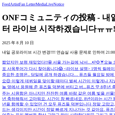
Feed
Artist
Fan Letter
Media
Live
Notice
ONFコミュニティの投稿 - 내일 
터 라이브 시작하겠습니다ㅠㅠ!! 
2025 年 8 月 10 日
내일 공포라이브 시간 변경!!!! 연습실 사용 문제로 인하여 21:
짧았지만 보령 재밌었다!!🤩 서울 가는길에 낙서…🍉🌻☔️
오늘 
포 사옥투어가 다시 찾아옵니다😱 <라이브 설명> 1명씩 릴레이
중요한 조명은.. 당일에 공개 하겠습니다… 퓨즈들 월요일 밤에 .
요😌 이렇게 데뷔일을 맞이할 때마다 벌써 시간이 이렇게나 지났
늘 옆에서 응원해 준 퓨즈들 덕분에 버티고 버...
퓨즈 💛 8주년 
주는 시원함은 아니지만 잔잔한 여름 바람 같은 여름 빛을 선물할 수 
년 축하해줘서 고마워요. 시간이 참 빠르네요. 8년이라는 시간 
년을 함께할 수 있었던 건 모두 퓨즈들 덕분입니다 정말 고맙고,
드는 생각이지만 시간이 정말 빠르게 지나가는 것 같아요. 퓨즈
어주는 우리 멤버들 항상 고맙고 많이 사랑한다🫶🏻 그리고 퓨즈들