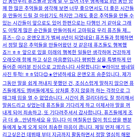
간 동안우리 퓨즈들과 함께 할 수 있어 너무 행복해요 8년 동안 함
께 한 많은 추억들을 생각해 보면 너무 좋으면서도 더 좋은 시간들
을 만들어 드릴 걸 아쉽기도 하지만 그래도 좋은 추억들을 만들 수
있는 시간들이 앞으로도 있어 한편으로는 다행인 거 같아요 그래
도 이렇게 많은 순간들을 만들어줘서 고마워요 우리 퓨즈들 제...
퓨즈~ 😗☺️ 온앤오프가 벌써 8년이 되었네요! 퓨즈들과 함께하면
서 정말 많은 추억들을 만들어왔던 것 같은데 퓨즈들도 행복했
죠?! ㅎㅎ 앞으로 있을 미래의 행복한 일들만 생각하며 건강하게
오래오래 함께 하고 싶은 마음뿐입니다 평범한 삶을 특별하게 만
들어준 여러분 진심으로 고맙습니다 사랑합니다! ❤
라이브 썸네일
사진 투척! ㅎㅎ
덥다😌☀️
안녕하세요 온앤오프 승준입니다. 제가
그동안 말을 쉽게 꺼내지 못했던 건, 조심스럽게 말하지 않으면 퓨
즈들에게도 멤버들에게도 상처를 주지 않을까 하는 걱정으로 그
때그때 입을 열 수 없었습니다. 시간이 좀 걸리더라도 잘 정리해서
말씀드리고 싶었는데 퓨즈들을 기다리게 하고 이제서야 말을 꺼
내게 되어 죄송하고, 또 기다려주셔서 감사합니다. 퓨즈들에게 조
금 더 솔...
안녕하세요 유 입니다 이 며칠동안 많이 힘드셨을 팬분
들에게 늦게 오게 되어 죄송한 마음이 큽니다. 제일 먼저 얘기 드
리고싶은건 데뷔때 부터 지금까지 활동하면서 정말 열심히 해왔