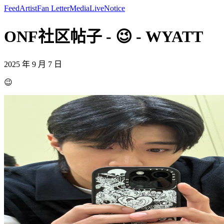
Feed
Artist
Fan Letter
Media
Live
Notice
ONF社区帖子 - 😉 - WYATT
2025 年 9 月 7 日
😉