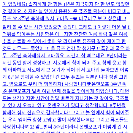
이 있었네요! 솔직하게 안 힘든 1년은 지금까지 단 한 번도 없었던
것 같아요. 하지만 늘 옆에서 응원해 준 퓨즈들 덕분에 버티고 버...
퓨즈 💛 8주년 축하해 줘서 고마워 ~❤️ 너무너무 보고 싶은데 ..!
빨리 볼 수 있는 시간 있었으면 좋겠다. 그래도 !! 이렇게 더운 날 !!
더위를 막아주는 시원함은 아니지만 잔잔한 여름 바람 같은 여름
빛을 선물할 수 있어서 좋아 💙 라이브로 퓨즈랑 같이 케이크 한
것도 너무~~~ 좋았어 !!! 울 퓨즈 건강 잘 챙기구 !! 폭염과 폭우 아
무...
8주년 축하해줘서 고마워요. 시간이 참 빠르네요. 8년이라는
시간 동안 함께 성장하고, 서로에게 힘이 되어 주고 함께 웃고 함
께 아파하고 서로에게 큰 용기가 되어 줘서 고마워 돌아보면 이렇
게 8년을 함께할 수 있었던 건 모두 퓨즈들 덕분입니다 정말 고맙
고, 앞으로도 우리 더 행복하자! 사랑합니다🧡
온앤오프 8주년🎂
🎉 온앤오프가 벌써 여덟 번째 생일을 맞이하게 되었습니다. 매번
드는 생각이지만 시간이 정말 빠르게 지나가는 것 같아요. 퓨즈들
이 있어서 오늘이 있고 온앤오프가 있다고 생각합니다. 8주년을
함께해 줘서 진심으로 감사합니다! 그리고 늘 옆에서 힘이 되어주
는 우리 멤버들 항상 고맙고 많이 사랑한다🫶🏻 그리고 퓨즈들도
사랑합니다🫶🏻 앞...
벌써 8주년이라니 온앤오프가 이렇게 긴 시