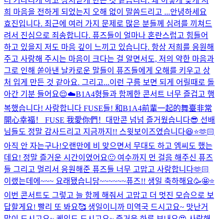
더 기다리게 하고 상처받게 만든 것 같습니다. 왜 이렇게 늦게 저
희 마음을 전하게 되었는지 오해 없이 말씀드리고 ...
안녕하세요
효진입니다. 최근에 여러 가지 문제로 많은 분들께 심려를 끼쳐드
려서 진심으로 죄송합니다. 퓨즈들이 얼마나 혼란스럽고 힘들어
하고 있을지 저도 마음 깊이 느끼고 있습니다. 항상 저희를 응원해
주고 사랑해 주시는 마음이 크다는 걸 알면서도, 저의 약한 마음과
그로 인해 쏟아낸 날카로운 말들이 퓨즈들에게 오해를 키우고 상
처 입게 만든 것 같아요. 그리고...
이런 구름 보면 되게 어릴때로 돌
아간 기분 들어요😌☁️
B1A4형들과 함께한 콘서트 너무 즐겁고 행
복했습니다! 사랑합니다 FUSE들! 和B1A4前輩一起的舞臺非常
開心幸福！ FUSE 我愛你們！
대만콘 넘넘 즐거웠습니다😎 선배
님들도 정말 감사드리고 지금까지!! 스윗보이즈였습니다😆⭐️🫶🏻
아직 안 자는구나!
오랜만에 비 맞으면서 무대도 하고 엠씨도 했는
데요! 정말 즐거운 시간이였어요🙂 여수까지 먼 걸음 해주신 퓨즈
들 그리고 멀리서 응원해준 퓨즈들 너무 고맙고 사랑합니다🫶🏻
이랬는데에~~~ 요래됐습니당~~~~~~
퓨즈!! 생일 축하해요🥳🤩⭐️
이번 콘서트도 그렇고 늘 함께 해줘서 고맙고 더 멋진 모습으로 보
답할게요! 빨리 또 봐요🥰 생일이니까 미역국 드시고요~ 맛난거
많이 드시고요~ 케익도 드시고요~ 즐거운 하루 보내요😍 사랑해