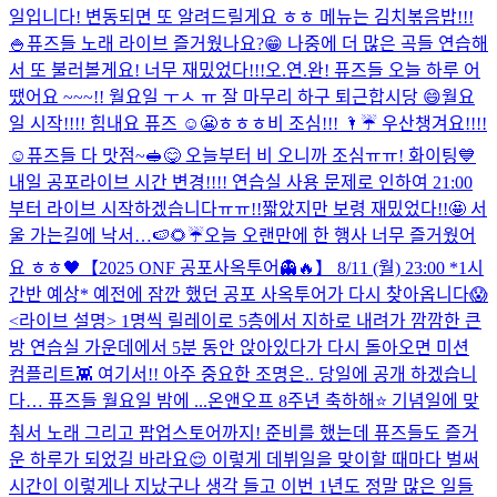
일입니다! 변동되면 또 알려드릴게요 ㅎㅎ 메뉴는 김치볶음밥!!!
🍚
퓨즈들 노래 라이브 즐거웠나요?😁 나중에 더 많은 곡들 연습해
서 또 불러볼게요! 너무 재밌었다!!!
오.연.완! 퓨즈들 오늘 하루 어
땠어요 ~~~!! 월요일 ㅜㅅ ㅠ 잘 마무리 하구 퇴근합시당 😄
월요
일 시작!!!! 힘내요 퓨즈 ☺️😬ㅎㅎㅎ
비 조심!!! 🌂☔️ 우산챙겨요!!!!
☺️
퓨즈들 다 맛점~🥪😋 오늘부터 비 오니까 조심ㅠㅠ! 화이팅💙
내일 공포라이브 시간 변경!!!! 연습실 사용 문제로 인하여 21:00
부터 라이브 시작하겠습니다ㅠㅠ!!
짧았지만 보령 재밌었다!!🤩 서
울 가는길에 낙서…🍉🌻☔️
오늘 오랜만에 한 행사 너무 즐거웠어
요 ㅎㅎ🖤
【2025 ONF 공포사옥투어👻🔥】 8/11 (월) 23:00 *1시
간반 예상* 예전에 잠깐 했던 공포 사옥투어가 다시 찾아옵니다😱
<라이브 설명> 1명씩 릴레이로 5층에서 지하로 내려가 깜깜한 큰
방 연습실 가운데에서 5분 동안 앉아있다가 다시 돌아오면 미션
컴플리트👾 여기서!! 아주 중요한 조명은.. 당일에 공개 하겠습니
다… 퓨즈들 월요일 밤에 ...
온앤오프 8주년 축하해⭐️ 기념일에 맞
춰서 노래 그리고 팝업스토어까지! 준비를 했는데 퓨즈들도 즐거
운 하루가 되었길 바라요😌 이렇게 데뷔일을 맞이할 때마다 벌써
시간이 이렇게나 지났구나 생각 들고 이번 1년도 정말 많은 일들