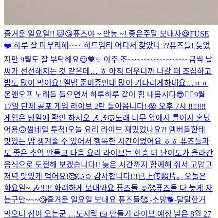
즐거운 일요일!! 🐱😘
퓨즈야 ~ 안농 ~! 좋은주말 보내자😆
FUSE
❤️ 하루 잘 마무리해~~~ 하트임티 어디서 찾았나 ??
퓨즈들! 늦었
지만 9월도 잘 부탁해요😌💙✨ 아주 조~~~~~~~~~~~~~~금씩 날
씨가 선선해지는 것 같은데… ㅎ 아직 더우니까 나갈 때 조심하고
밥도 많이 먹어요! 앨범 준비중인데 많이 기다리게하네요…ㅠㅠ
온앤오프 노래들 들으면서 하루하루 같이 힘 내봅시다😎❤️‍🔥
9월
17일 단체 공포 게임 라이브 2탄 돌아옵니다! 😱 오후 7시 ‼️‼️‼️‼️
게임은 당일에 확인 하시오 🎶🎶🐱
노래 너무 앞에서 틀어서 혼났
어욤🙃
썸네일 투척!
오늘 요리 라이브 재밌었나요?! 멤버들한테
맛있는 밥 챙겨줄 수 있어서 행복한 시간이었어요 ㅎㅎ 퓨즈들과
도 좋은 추억 만들고 다음 요리 라이브는 한층 더 난이도가 올라간
음식으로 도전해 보겠습니다!! 늦은 시간까지 함께해 줘서 고맙고
저녁 맛있게 먹어요!🥰🐱☺️ 감사합니다!!!
已上传照片。
오늘은
화요일~ 🎶!!!!! 화려하게 보내봐요 퓨즈들 ☺️🥰
퓨즈들 다 늦게 자
는구만~~~🧐
즐거운 일요일 보내요 퓨즈들🥰 -소망🐕-
달달한거
먹으니 잠이 오는군 …
도시락 🍱 만들기 라이브 예정 날은 8월 27