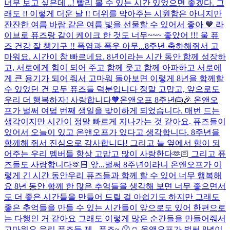
너무 보고 싶은데 ..! 빨리 볼 수 있는 시간 있었으면 좋겠다. 그
래도 !! 이렇게 더운 날 !! 더위를 막아주는 시원함은 아니지만
잔잔한 여름 바람 같은 여름 빛을 선물할 수 있어서 좋아 💙 라
이브로 퓨즈랑 같이 케이크 한 것도 너무~~~ 좋았어 !!! 울 퓨
즈 건강 잘 챙기구 !! 폭염과 폭우 아무...
8주년 축하해줘서 고
마워요. 시간이 참 빠르네요. 8년이라는 시간 동안 함께 성장하
고, 서로에게 힘이 되어 주고 함께 웃고 함께 아파하고 서로에
게 큰 용기가 되어 줘서 고마워 돌아보면 이렇게 8년을 함께할
수 있었던 건 모두 퓨즈들 덕분입니다 정말 고맙고, 앞으로도
우리 더 행복하자! 사랑합니다🧡
온앤오프 8주년🎂🎉 온앤오
프가 벌써 여덟 번째 생일을 맞이하게 되었습니다. 매번 드는
생각이지만 시간이 정말 빠르게 지나가는 것 같아요. 퓨즈들이
있어서 오늘이 있고 온앤오프가 있다고 생각합니다. 8주년을
함께해 줘서 진심으로 감사합니다! 그리고 늘 옆에서 힘이 되
어주는 우리 멤버들 항상 고맙고 많이 사랑한다🫶🏻 그리고 퓨
즈들도 사랑합니다🫶🏻 앞...
벌써 8주년이라니 온앤오프가 이
렇게 긴 시간 동안우리 퓨즈들과 함께 할 수 있어 너무 행복해
요 8년 동안 함께 한 많은 추억들을 생각해 보면 너무 좋으면서
도 더 좋은 시간들을 만들어 드릴 걸 아쉽기도 하지만 그래도
좋은 추억들을 만들 수 있는 시간들이 앞으로도 있어 한편으로
는 다행인 거 같아요 그래도 이렇게 많은 순간들을 만들어줘서
고마워요 우리 퓨즈들 제...
퓨즈~ 😗☺️ 온앤오프가 벌써 8년이