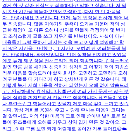
겪게 한 것 같아 진심으로 죄송하다고 말하고 싶습니다. 저 역
시 지난 시간을 되돌아보면서 반성하고, 다시 한 번 마음을
다...
안녕하세요 민균입니다. 먼저, 늦게 입장을 전하게 되어 너
무 죄송합니다. 많은 이야기와 추측이 오가는 가운데 저의 성
급한 해명이 또 다른 오해나 상처를 만들까 걱정되어 몇 번이
고 조심스럽게 글을 쓰고 지우기를 반복했어요. 사실이 아닌
내용들이 그럴 듯하게 퍼지는 것을 보고 어떻게 설명해야 할
지 많은 시간을 고민했고, 그 시간이 오히려 팬 여러분들께 불
안...
안녕하세요. 와이엇입니다. 먼저 상황을 인지하고 있었음
에도 늦게 제 입장을 전해드리게 되어 죄송합니다. 갑작스러운
일인 만큼 밤을 새가며 신중하게 생각하고 어떻게 저의 죄송스
러운 마음을 말씀드려야 할까 회사와 고민하고 고민하다 오히
려 팬분들을 더 기다리게 하고 상처받게 만든 것 같습니다. 왜
이렇게 늦게 저희 마음을 전하게 되었는지 오해 없이 말씀드리
고 ...
안녕하세요 효진입니다. 최근에 여러 가지 문제로 많은 분
들께 심려를 끼쳐드려서 진심으로 죄송합니다. 퓨즈들이 얼마
나 혼란스럽고 힘들어하고 있을지 저도 마음 깊이 느끼고 있습
니다. 항상 저희를 응원해 주고 사랑해 주시는 마음이 크다는
걸 알면서도, 저의 약한 마음과 그로 인해 쏟아낸 날카로운 말
들이 퓨즈들에게 오해를 키우고 상처 입게 만든 것 같아요. 그
리고...
이런 구름 보면 되게 어릴때로 돌아간 기분 들어요😌☁️