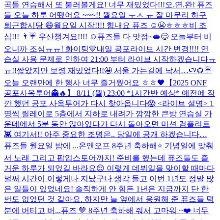
곡들 연습해서 또 불러볼게요! 너무 재밌었다!!!
오.연.완! 퓨즈
들 오늘 하루 어땠어요 ~~~!! 월요일 ㅜㅅ ㅠ 잘 마무리 하구
퇴근합시당 😄
월요일 시작!!!! 힘내요 퓨즈 ☺️😬ㅎㅎㅎ
비 조
심!!! 🌂☔️ 우산챙겨요!!!! ☺️
퓨즈들 다 맛점~🥪😋 오늘부터 비
오니까 조심ㅠㅠ! 화이팅💙
내일 공포라이브 시간 변경!!!! 연
습실 사용 문제로 인하여 21:00 부터 라이브 시작하겠습니다ㅠ
ㅠ!!
짧았지만 보령 재밌었다!!🤩 서울 가는길에 낙서…🍉🌻☔️
오늘 오랜만에 한 행사 너무 즐거웠어요 ㅎㅎ🖤
【2025 ONF
공포사옥투어👻🔥】 8/11 (월) 23:00 *1시간반 예상* 예전에 잠
깐 했던 공포 사옥투어가 다시 찾아옵니다😱 <라이브 설명> 1
명씩 릴레이로 5층에서 지하로 내려가 깜깜한 큰방 연습실 가
운데에서 5분 동안 앉아있다가 다시 돌아오면 미션 컴플리트
👾 여기서!! 아주 중요한 조명은.. 당일에 공개 하겠습니다…
퓨즈들 월요일 밤에 ...
온앤오프 8주년 축하해⭐️ 기념일에 맞춰
서 노래 그리고 팝업스토어까지! 준비를 했는데 퓨즈들도 즐
거운 하루가 되었길 바라요😌 이렇게 데뷔일을 맞이할 때마다
벌써 시간이 이렇게나 지났구나 생각 들고 이번 1년도 정말 많
은 일들이 있었네요! 솔직하게 안 힘든 1년은 지금까지 단 한
번도 없었던 것 같아요. 하지만 늘 옆에서 응원해 준 퓨즈들 덕
분에 버티고 버...
퓨즈 💛 8주년 축하해 줘서 고마워 ~❤️ 너무