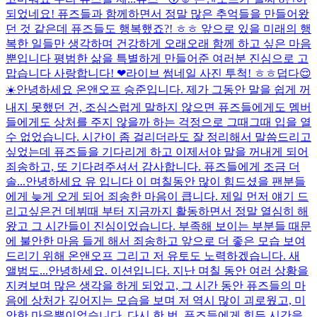
되었네요! 퓨즈들과 함께하면서 정말 많은 추억들을 만들어왔
던 것 같은데 퓨즈들도 행복했죠?! ㅎㅎ 앞으로 있을 미래의 행
복한 일들만 생각하며 건강하게 오래오래 함께 하고 싶은 마음
뿐입니다 평범한 삶을 특별하게 만들어준 여러분 진심으로 고
맙습니다 사랑합니다! ❤
라이브 썸네일 사진 투척! ㅎㅎ
덥다😌
☀️
안녕하세요 온앤오프 승준입니다. 제가 그동안 말을 쉽게 꺼
내지 못했던 건, 조심스럽게 말하지 않으면 퓨즈들에게도 멤버
들에게도 상처를 주지 않을까 하는 걱정으로 그때그때 입을 열
수 없었습니다. 시간이 좀 걸리더라도 잘 정리해서 말씀드리고
싶었는데 퓨즈들을 기다리게 하고 이제서야 말을 꺼내게 되어
죄송하고, 또 기다려주셔서 감사합니다. 퓨즈들에게 조금 더
솔...
안녕하세요 유 입니다 이 며칠동안 많이 힘드셨을 팬분들
에게 늦게 오게 되어 죄송한 마음이 큽니다. 제일 먼저 얘기 드
리고싶은건 데뷔때 부터 지금까지 활동하면서 정말 열심히 해
왔고 그 시간들이 진심이었습니다. 부족해 보이는 부분들 때문
에 불안한 마음 들게 해서 죄송하고 앞으로 더 좋은 모습 보여
드리기 위해 온앤오프 그리고 저 유토도 노력하겠습니다. 새
앨범도...
안녕하세요. 이션입니다. 지난 며칠 동안 여러 상황을
지켜보며 많은 생각을 하게 되었고, 그 시간 동안 퓨즈들의 마
음에 상처가 깊어지는 모습을 보며 저 역시 많이 괴로웠고, 미
안한 마음뿐이었습니다. 다시 한 번, 퓨즈들에게 힘든 시간을