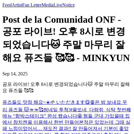
Feed
Artist
Fan Letter
Media
Live
Notice
Post de la Comunidad ONF -
공포 라이브! 오후 8시로 변경
되었습니다🐱 주말 마무리 잘
해요 퓨즈들 🥰🥰 - MINKYUN
Sep 14, 2025
공포 라이브! 오후 8시로 변경되었습니다🐱 주말 마무리 잘해
요 퓨즈들 🥰🥰
퓨즈들도 맛점 해요~☀️🌱 いただきます😋
좋은 밤 보내요 우
리 퓨즈들 🐱🫳🫳🥰
썸네일 투척!
#울또네_다람쥐_식탁 첫번째
메뉴 “함박스테이크” 완성 됐습니다🤩 형들 군대 가있을때 집
에서 참치캔을 이용해서 한번 만들어본적은 있었는데 그때 실
패 느낌이었어서… 재도전 결과!! 잘 만들어져서 기분이 좋았