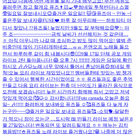
어요😍 다음에 어떤 메뉴를 할지 기대 해주고요! 추천 메뉴도
올려주면 참고 할게요 퓨즈👨🏻‍🍳💙
썸네일 투척
반다나 스껄
🥸
일요일 잘보내시오
😉
즐거운 일요일!! 🐱😘
퓨즈야 ~ 안농 ~!
좋은주말 보내자😆
FUSE❤️ 하루 잘 마무리해~~~ 하트임티 어
디서 찾았나 ??
퓨즈들! 늦었지만 9월도 잘 부탁해요😌💙✨ 아
주 조~~~~~~~~~~~~~~금씩 날씨가 선선해지는 것 같은데…
ㅎ 아직 더우니까 나갈 때 조심하고 밥도 많이 먹어요! 앨범 준
비중인데 많이 기다리게하네요…ㅠㅠ 온앤오프 노래들 들으
면서 하루하루 같이 힘 내봅시다😎❤️‍🔥
9월 17일 단체 공포 게임
라이브 2탄 돌아옵니다! 😱 오후 7시 ‼️‼️‼️‼️ 게임은 당일에 확인
하시오 🎶🎶🐱
노래 너무 앞에서 틀어서 혼났어욤🙃
썸네일 투
척!
오늘 요리 라이브 재밌었나요?! 멤버들한테 맛있는 밥 챙겨
줄 수 있어서 행복한 시간이었어요 ㅎㅎ 퓨즈들과도 좋은 추억
만들고 다음 요리 라이브는 한층 더 난이도가 올라간 음식으로
도전해 보겠습니다!! 늦은 시간까지 함께해 줘서 고맙고 저녁
맛있게 먹어요!🥰🐱☺️ 감사합니다!!!
Foto cargada.
오늘은 화요
일~ 🎶!!!!! 화려하게 보내봐요 퓨즈들 ☺️🥰
퓨즈들 다 늦게 자
는구만~~~🧐
즐거운 일요일 보내요 퓨즈들🥰 -소망🐕-
달달한
거 먹으니 잠이 오는군 …
도시락 🍱 만들기 라이브 예정 날은 8
월 27일입니다! 변동되면 또 알려드릴게요 ㅎㅎ 메뉴는 김치
볶음밥!!!🍚
퓨즈들 노래 라이브 즐거웠나요?😁 나중에 더 많은