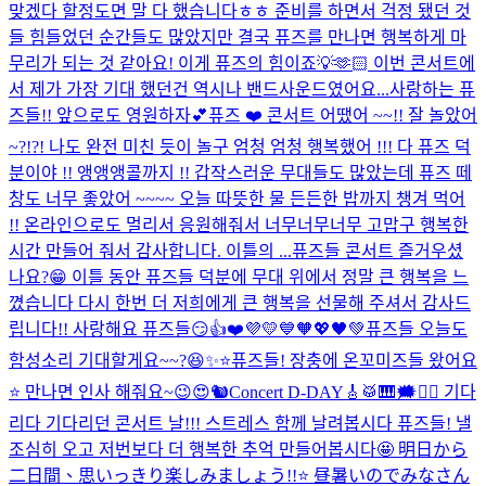
맞겠다 할정도면 말 다 했습니다ㅎㅎ 준비를 하면서 걱정 됐던 것
들 힘들었던 순간들도 많았지만 결국 퓨즈를 만나면 행복하게 마
무리가 되는 것 같아요! 이게 퓨즈의 힘이죠💡🫶🏻 이번 콘서트에
서 제가 가장 기대 했던건 역시나 밴드사운드였어요...
사랑하는 퓨
즈들!! 앞으로도 영원하자💕
퓨즈 ❤️ 콘서트 어땠어 ~~!! 잘 놀았어
~?!?! 나도 완전 미친 듯이 놀구 엄청 엄청 행복했어 !!! 다 퓨즈 덕
분이야 !! 앵앵앵콜까지 !! 갑작스러운 무대들도 많았는데 퓨즈 떼
창도 너무 좋았어 ~~~~ 오늘 따뜻한 물 든든한 밥까지 챙겨 먹어
!! 온라인으로도 멀리서 응원해줘서 너무너무너무 고맙구 행복한
시간 만들어 줘서 감사합니다. 이틀의 ...
퓨즈들 콘서트 즐거우셨
나요?😁 이틀 동안 퓨즈들 덕분에 무대 위에서 정말 큰 행복을 느
꼈습니다 다시 한번 더 저희에게 큰 행복을 선물해 주셔서 감사드
립니다!! 사랑해요 퓨즈들😏👍❤️💜💛💙🧡💖🖤💚
퓨즈들 오늘도
함성소리 기대할게요~~?😆✨⭐️
퓨즈들! 장충에 온꼬미즈들 왔어요
⭐️ 만나면 인사 해줘요~😉😍🐿️
Concert D-DAY🎸🥁🎹🗯️❤️‍🔥 기다
리다 기다리던 콘서트 날!!! 스트레스 함께 날려봅시다 퓨즈들! 낼
조심히 오고 저번보다 더 행복한 추억 만들어봅시다🤩 明日から
二日間、思いっきり楽しみましょう!!⭐️ 昼暑いのでみなさん