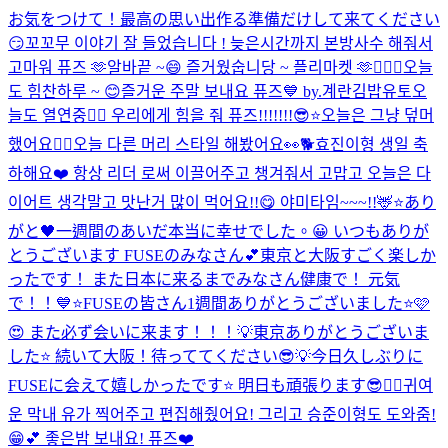
お気をつけて！最高の思い出作る準備だけして来てください
😏
꼬꼬무 이야기 잘 들었습니다 ! 늦은시간까지 본방사수 해줘서
고마워 퓨즈 🫶
알바끝 ~😄 즐거웠숩니당 ~ 플리마켓 🫶
👨‍❤️‍👨
오늘
도 힘찬하루 ~ 😊
즐거운 주말 보내요 퓨즈💙 by.계란김밥유토
오
늘도 열연중❤️‍🔥 우리에게 힘을 줘 퓨즈!!!!!!!😎⭐️
오늘은 그냥 덮머
했어요✌🏻
오늘 다른 머리 스타일 해봤어요👀🐕
효진이형 생일 축
하해요❤️ 항상 리더 로써 이끌어주고 챙겨줘서 고맙고 오늘은 다
이어트 생각말고 맛난거 많이 먹어요!!😋 야미타임~~~!!🦌⭐️
あり
がと🖤
一週間のあいだ本当に幸せでした。😀 いつもありが
とうございます FUSEのみなさん💕
東京と大阪すごく楽しか
ったです！ また日本に来るまでみなさん健康で！ 元気
で！！💙⭐️
FUSEの皆さん1週間ありがとうございました⭐️🩷
😍 また必ず会いに来ます！！！💡
東京ありがとうございま
した⭐️ 続いて大阪！待っててください😎💡
今日久しぶりに
FUSEに会えて嬉しかったです⭐️ 明日も頑張ります😎❤️‍🔥
귀여
운 막내 유가 찍어주고 편집해줬어요! 그리고 승준이형도 도와줌!
😁💕 좋은밤 보내요! 퓨즈❤️