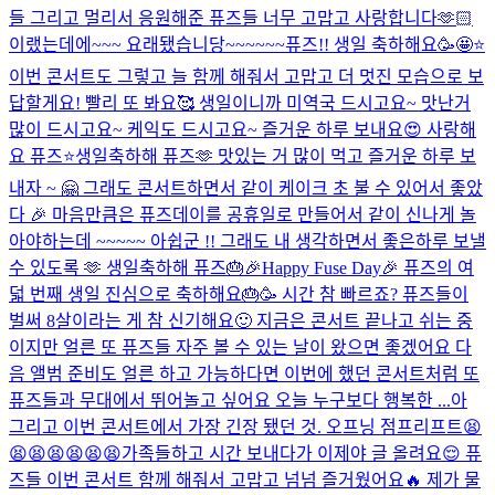
들 그리고 멀리서 응원해준 퓨즈들 너무 고맙고 사랑합니다🫶🏻
이랬는데에~~~ 요래됐습니당~~~~~~
퓨즈!! 생일 축하해요🥳🤩⭐️
이번 콘서트도 그렇고 늘 함께 해줘서 고맙고 더 멋진 모습으로 보
답할게요! 빨리 또 봐요🥰 생일이니까 미역국 드시고요~ 맛난거
많이 드시고요~ 케익도 드시고요~ 즐거운 하루 보내요😍 사랑해
요 퓨즈⭐️
생일축하해 퓨즈🫶 맛있는 거 많이 먹고 즐거운 하루 보
내자 ~ 🤗 그래도 콘서트하면서 같이 케이크 초 불 수 있어서 좋았
다 🎉 마음만큼은 퓨즈데이를 공휴일로 만들어서 같이 신나게 놀
아야하는데 ~~~~~ 아쉽군 !! 그래도 내 생각하면서 좋은하루 보낼
수 있도록 🫶 생일축하해 퓨즈🎂
🎉Happy Fuse Day🎉 퓨즈의 여
덟 번째 생일 진심으로 축하해요🎂🥳 시간 참 빠르죠? 퓨즈들이
벌써 8살이라는 게 참 신기해요🙂 지금은 콘서트 끝나고 쉬는 중
이지만 얼른 또 퓨즈들 자주 볼 수 있는 날이 왔으면 좋겠어요 다
음 앨범 준비도 얼른 하고 가능하다면 이번에 했던 콘서트처럼 또
퓨즈들과 무대에서 뛰어놀고 싶어요 오늘 누구보다 행복한 ...
아
그리고 이번 콘서트에서 가장 긴장 됐던 것. 오프닝 점프리프트😫
😫😫😫😫😫😫
가족들하고 시간 보내다가 이제야 글 올려요😌 퓨
즈들 이번 콘서트 함께 해줘서 고맙고 넘넘 즐거웠어요🔥 제가 물