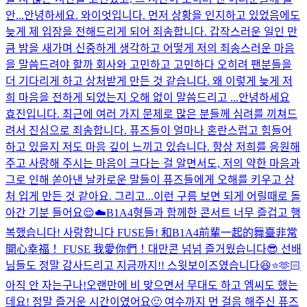
안...
안녕하세요. 와이엇입니다. 먼저 상황을 인지하고 있었음에도
늦게 제 입장을 전해드리게 되어 죄송합니다. 갑작스러운 일인 만
큼 밤을 새가며 신중하게 생각하고 어떻게 저의 죄송스러운 마음
을 말씀드려야 할까 회사와 고민하고 고민하다 오히려 팬분들을
더 기다리게 하고 상처받게 만든 것 같습니다. 왜 이렇게 늦게 저
희 마음을 전하게 되었는지 오해 없이 말씀드리고 ...
안녕하세요
효진입니다. 최근에 여러 가지 문제로 많은 분들께 심려를 끼쳐드
려서 진심으로 죄송합니다. 퓨즈들이 얼마나 혼란스럽고 힘들어
하고 있을지 저도 마음 깊이 느끼고 있습니다. 항상 저희를 응원해
주고 사랑해 주시는 마음이 크다는 걸 알면서도, 저의 약한 마음과
그로 인해 쏟아낸 날카로운 말들이 퓨즈들에게 오해를 키우고 상
처 입게 만든 것 같아요. 그리고...
이런 구름 보면 되게 어릴때로 돌
아간 기분 들어요😌☁️
B1A4형들과 함께한 콘서트 너무 즐겁고 행
복했습니다! 사랑합니다 FUSE들! 和B1A4前輩一起的舞臺非常
開心幸福！ FUSE 我愛你們！
대만콘 넘넘 즐거웠습니다😎 선배
님들도 정말 감사드리고 지금까지!! 스윗보이즈였습니다😆⭐️🫶🏻
아직 안 자는구나!
오랜만에 비 맞으면서 무대도 하고 엠씨도 했는
데요! 정말 즐거운 시간이였어요🙂 여수까지 먼 걸음 해주신 퓨즈