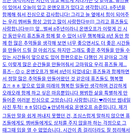
드는 생각이지만 시간이 정말 빠르게 지나가는 것 같아요. 퓨즈들
이 있어서 오늘이 있고 온앤오프가 있다고 생각합니다. 8주년을
함께해 줘서 진심으로 감사합니다! 그리고 늘 옆에서 힘이 되어주
는 우리 멤버들 항상 고맙고 많이 사랑한다🫶🏻 그리고 퓨즈들도
사랑합니다🫶🏻 앞...
벌써 8주년이라니 온앤오프가 이렇게 긴 시
간 동안우리 퓨즈들과 함께 할 수 있어 너무 행복해요 8년 동안 함
께 한 많은 추억들을 생각해 보면 너무 좋으면서도 더 좋은 시간들
을 만들어 드릴 걸 아쉽기도 하지만 그래도 좋은 추억들을 만들 수
있는 시간들이 앞으로도 있어 한편으로는 다행인 거 같아요 그래
도 이렇게 많은 순간들을 만들어줘서 고마워요 우리 퓨즈들 제...
퓨즈~ 😗☺️ 온앤오프가 벌써 8년이 되었네요! 퓨즈들과 함께하면
서 정말 많은 추억들을 만들어왔던 것 같은데 퓨즈들도 행복했
죠?! ㅎㅎ 앞으로 있을 미래의 행복한 일들만 생각하며 건강하게
오래오래 함께 하고 싶은 마음뿐입니다 평범한 삶을 특별하게 만
들어준 여러분 진심으로 고맙습니다 사랑합니다! ❤
라이브 썸네일
사진 투척! ㅎㅎ
덥다😌☀️
안녕하세요 온앤오프 승준입니다. 제가
그동안 말을 쉽게 꺼내지 못했던 건, 조심스럽게 말하지 않으면 퓨
즈들에게도 멤버들에게도 상처를 주지 않을까 하는 걱정으로 그
때그때 입을 열 수 없었습니다. 시간이 좀 걸리더라도 잘 정리해서