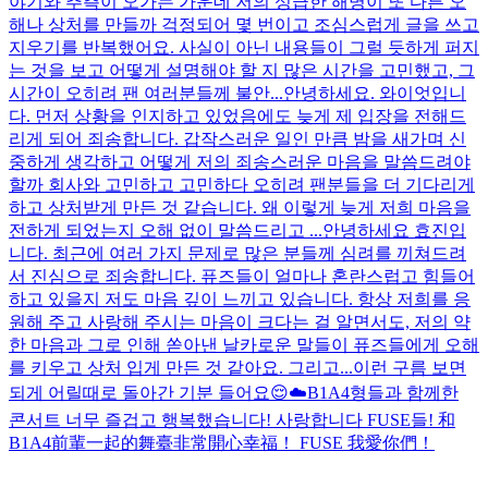
야기와 추측이 오가는 가운데 저의 성급한 해명이 또 다른 오
해나 상처를 만들까 걱정되어 몇 번이고 조심스럽게 글을 쓰고
지우기를 반복했어요. 사실이 아닌 내용들이 그럴 듯하게 퍼지
는 것을 보고 어떻게 설명해야 할 지 많은 시간을 고민했고, 그
시간이 오히려 팬 여러분들께 불안...
안녕하세요. 와이엇입니
다. 먼저 상황을 인지하고 있었음에도 늦게 제 입장을 전해드
리게 되어 죄송합니다. 갑작스러운 일인 만큼 밤을 새가며 신
중하게 생각하고 어떻게 저의 죄송스러운 마음을 말씀드려야
할까 회사와 고민하고 고민하다 오히려 팬분들을 더 기다리게
하고 상처받게 만든 것 같습니다. 왜 이렇게 늦게 저희 마음을
전하게 되었는지 오해 없이 말씀드리고 ...
안녕하세요 효진입
니다. 최근에 여러 가지 문제로 많은 분들께 심려를 끼쳐드려
서 진심으로 죄송합니다. 퓨즈들이 얼마나 혼란스럽고 힘들어
하고 있을지 저도 마음 깊이 느끼고 있습니다. 항상 저희를 응
원해 주고 사랑해 주시는 마음이 크다는 걸 알면서도, 저의 약
한 마음과 그로 인해 쏟아낸 날카로운 말들이 퓨즈들에게 오해
를 키우고 상처 입게 만든 것 같아요. 그리고...
이런 구름 보면
되게 어릴때로 돌아간 기분 들어요😌☁️
B1A4형들과 함께한
콘서트 너무 즐겁고 행복했습니다! 사랑합니다 FUSE들! 和
B1A4前輩一起的舞臺非常開心幸福！ FUSE 我愛你們！