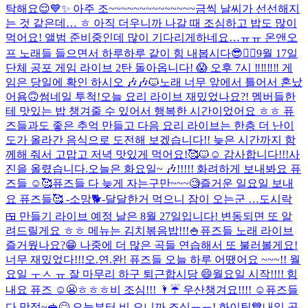
탁해요😌💙✨ 아주 조~~~~~~~~~~~~~~금씩 날씨가 선선해지
는 것 같은데… ㅎ 아직 더우니까 나갈 때 조심하고 밥도 많이
먹어요! 앨범 준비중인데 많이 기다리게하네요…ㅠㅠ 온앤오
프 노래들 들으면서 하루하루 같이 힘 내봅시다😎❤️‍🔥
9월 17일
단체 공포 게임 라이브 2탄 돌아옵니다! 😱 오후 7시 ‼️‼️‼️‼️ 게
임은 당일에 확인 하시오 🎶🎶🐱
노래 너무 앞에서 틀어서 혼났
어욤🙃
썸네일 투척!
오늘 요리 라이브 재밌었나요?! 멤버들한
테 맛있는 밥 챙겨줄 수 있어서 행복한 시간이었어요 ㅎㅎ 퓨
즈들과도 좋은 추억 만들고 다음 요리 라이브는 한층 더 난이
도가 올라간 음식으로 도전해 보겠습니다!! 늦은 시간까지 함
께해 줘서 고맙고 저녁 맛있게 먹어요!🥰🐱☺️ 감사합니다!!!
사
진을 올렸습니다.
오늘은 화요일~ 🎶!!!!! 화려하게 보내봐요 퓨
즈들 ☺️🥰
퓨즈들 다 늦게 자는구만~~~🧐
즐거운 일요일 보내
요 퓨즈들🥰 -소망🐕-
달달한거 먹으니 잠이 오는군 …
도시락
🍱 만들기 라이브 예정 날은 8월 27일입니다! 변동되면 또 알
려드릴게요 ㅎㅎ 메뉴는 김치볶음밥!!!🍚
퓨즈들 노래 라이브
즐거웠나요?😁 나중에 더 많은 곡들 연습해서 또 불러볼게요!
너무 재밌었다!!!
오.연.완! 퓨즈들 오늘 하루 어땠어요 ~~~!! 월
요일 ㅜㅅ ㅠ 잘 마무리 하구 퇴근합시당 😄
월요일 시작!!!! 힘
내요 퓨즈 ☺️😬ㅎㅎㅎ
비 조심!!! 🌂☔️ 우산챙겨요!!!! ☺️
퓨즈들
다 맛점~🥪😋 오늘부터 비 오니까 조심ㅠㅠ! 화이팅💙
내일 공