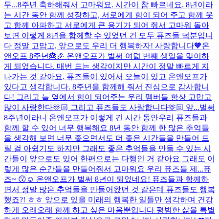
무...
8주년 축하해줘서 고마워요. 시간이 참 빠르네요. 8년이라
는 시간 동안 함께 성장하고, 서로에게 힘이 되어 주고 함께 웃
고 함께 아파하고 서로에게 큰 용기가 되어 줘서 고마워 돌아
보면 이렇게 8년을 함께할 수 있었던 건 모두 퓨즈들 덕분입니
다 정말 고맙고, 앞으로도 우리 더 행복하자! 사랑합니다🧡
온
앤오프 8주년🎂🎉 온앤오프가 벌써 여덟 번째 생일을 맞이하
게 되었습니다. 매번 드는 생각이지만 시간이 정말 빠르게 지
나가는 것 같아요. 퓨즈들이 있어서 오늘이 있고 온앤오프가
있다고 생각합니다. 8주년을 함께해 줘서 진심으로 감사합니
다! 그리고 늘 옆에서 힘이 되어주는 우리 멤버들 항상 고맙고
많이 사랑한다🫶🏻 그리고 퓨즈들도 사랑합니다🫶🏻 앞...
벌써
8주년이라니 온앤오프가 이렇게 긴 시간 동안우리 퓨즈들과
함께 할 수 있어 너무 행복해요 8년 동안 함께 한 많은 추억들
을 생각해 보면 너무 좋으면서도 더 좋은 시간들을 만들어 드
릴 걸 아쉽기도 하지만 그래도 좋은 추억들을 만들 수 있는 시
간들이 앞으로도 있어 한편으로는 다행인 거 같아요 그래도 이
렇게 많은 순간들을 만들어줘서 고마워요 우리 퓨즈들 제...
퓨
즈~ 😗☺️ 온앤오프가 벌써 8년이 되었네요! 퓨즈들과 함께하
면서 정말 많은 추억들을 만들어왔던 것 같은데 퓨즈들도 행복
했죠?! ㅎㅎ 앞으로 있을 미래의 행복한 일들만 생각하며 건강
하게 오래오래 함께 하고 싶은 마음뿐입니다 평범한 삶을 특별