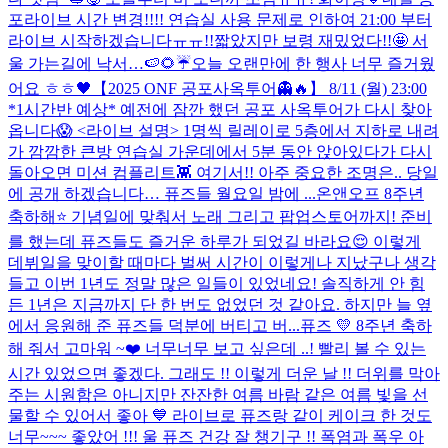
포라이브 시간 변경!!!! 연습실 사용 문제로 인하여 21:00 부터
라이브 시작하겠습니다ㅠㅠ!!
짧았지만 보령 재밌었다!!🤩 서
울 가는길에 낙서…🍉🌻☔️
오늘 오랜만에 한 행사 너무 즐거웠
어요 ㅎㅎ🖤
【2025 ONF 공포사옥투어👻🔥】 8/11 (월) 23:00
*1시간반 예상* 예전에 잠깐 했던 공포 사옥투어가 다시 찾아
옵니다😱 <라이브 설명> 1명씩 릴레이로 5층에서 지하로 내려
가 깜깜한 큰방 연습실 가운데에서 5분 동안 앉아있다가 다시
돌아오면 미션 컴플리트👾 여기서!! 아주 중요한 조명은.. 당일
에 공개 하겠습니다… 퓨즈들 월요일 밤에 ...
온앤오프 8주년
축하해⭐️ 기념일에 맞춰서 노래 그리고 팝업스토어까지! 준비
를 했는데 퓨즈들도 즐거운 하루가 되었길 바라요😌 이렇게
데뷔일을 맞이할 때마다 벌써 시간이 이렇게나 지났구나 생각
들고 이번 1년도 정말 많은 일들이 있었네요! 솔직하게 안 힘
든 1년은 지금까지 단 한 번도 없었던 것 같아요. 하지만 늘 옆
에서 응원해 준 퓨즈들 덕분에 버티고 버...
퓨즈 💛 8주년 축하
해 줘서 고마워 ~❤️ 너무너무 보고 싶은데 ..! 빨리 볼 수 있는
시간 있었으면 좋겠다. 그래도 !! 이렇게 더운 날 !! 더위를 막아
주는 시원함은 아니지만 잔잔한 여름 바람 같은 여름 빛을 선
물할 수 있어서 좋아 💙 라이브로 퓨즈랑 같이 케이크 한 것도
너무~~~ 좋았어 !!! 울 퓨즈 건강 잘 챙기구 !! 폭염과 폭우 아