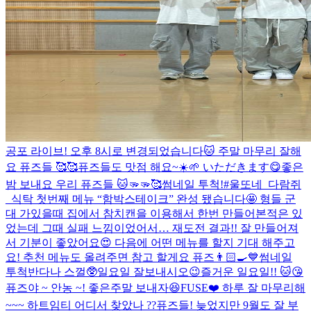
공포 라이브! 오후 8시로 변경되었습니다🐱 주말 마무리 잘해
요 퓨즈들 🥰🥰
퓨즈들도 맛점 해요~☀️🌱 いただきます😋
좋은
밤 보내요 우리 퓨즈들 🐱🫳🫳🥰
썸네일 투척!
#울또네_다람쥐
_식탁 첫번째 메뉴 “함박스테이크” 완성 됐습니다🤩 형들 군
대 가있을때 집에서 참치캔을 이용해서 한번 만들어본적은 있
었는데 그때 실패 느낌이었어서… 재도전 결과!! 잘 만들어져
서 기분이 좋았어요😍 다음에 어떤 메뉴를 할지 기대 해주고
요! 추천 메뉴도 올려주면 참고 할게요 퓨즈👨🏻‍🍳💙
썸네일
투척
반다나 스껄🥸
일요일 잘보내시오
😉
즐거운 일요일!! 🐱😘
퓨즈야 ~ 안농 ~! 좋은주말 보내자😆
FUSE❤️ 하루 잘 마무리해
~~~ 하트임티 어디서 찾았나 ??
퓨즈들! 늦었지만 9월도 잘 부