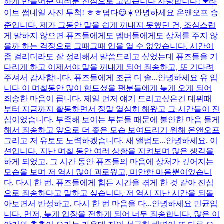
하게 만들어준 여러분 진심으로 고맙습니다 사랑합니다! ❤
라
이브 썸네일 사진 투척! ㅎㅎ
덥다😌☀️
안녕하세요 온앤오프 승
준입니다. 제가 그동안 말을 쉽게 꺼내지 못했던 건, 조심스럽
게 말하지 않으면 퓨즈들에게도 멤버들에게도 상처를 주지 않
을까 하는 걱정으로 그때그때 입을 열 수 없었습니다. 시간이
좀 걸리더라도 잘 정리해서 말씀드리고 싶었는데 퓨즈들을 기
다리게 하고 이제서야 말을 꺼내게 되어 죄송하고, 또 기다려
주셔서 감사합니다. 퓨즈들에게 조금 더 솔...
안녕하세요 유 입
니다 이 며칠동안 많이 힘드셨을 팬분들에게 늦게 오게 되어
죄송한 마음이 큽니다. 제일 먼저 얘기 드리고싶은건 데뷔때
부터 지금까지 활동하면서 정말 열심히 해왔고 그 시간들이 진
심이었습니다. 부족해 보이는 부분들 때문에 불안한 마음 들게
해서 죄송하고 앞으로 더 좋은 모습 보여드리기 위해 온앤오프
그리고 저 유토도 노력하겠습니다. 새 앨범도...
안녕하세요. 이
션입니다. 지난 며칠 동안 여러 상황을 지켜보며 많은 생각을
하게 되었고, 그 시간 동안 퓨즈들의 마음에 상처가 깊어지는
모습을 보며 저 역시 많이 괴로웠고, 미안한 마음뿐이었습니
다. 다시 한 번, 퓨즈들에게 힘든 시간을 겪게 한 것 같아 진심
으로 죄송하다고 말하고 싶습니다. 저 역시 지난 시간을 되돌
아보면서 반성하고, 다시 한 번 마음을 다...
안녕하세요 민균입
니다. 먼저, 늦게 입장을 전하게 되어 너무 죄송합니다. 많은 이