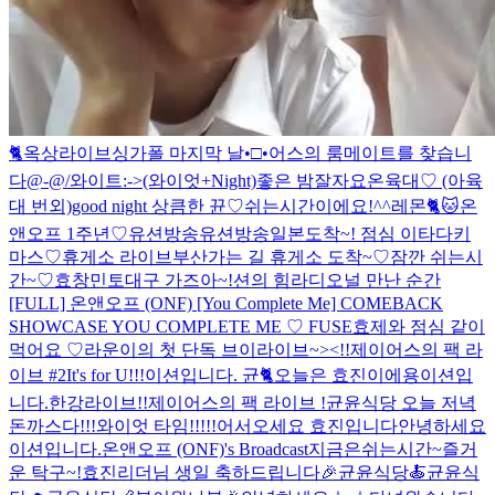
🐈
옥상라이브
싱가폴 마지막 날•□•
어스의 룸메이트를 찾습니
다@-@/
와이트:->(와이엇+Night)좋은 밤
잘자요
온육대♡ (아육
대 번외)
good night
상큼한 뀬♡
쉬는시간이에요!^^
레몬🐈🐱
온
앤오프 1주년♡
유션방송
유션방송
일본도착~! 점심 이타다키
마스♡
휴게소 라이브
부산가는 길 휴게소 도착~♡
잠깐 쉬는시
간~♡
효창민토
대구 가즈아~!
션의 힘라디오
널 만난 순간
[FULL] 온앤오프 (ONF) [You Complete Me] COMEBACK
SHOWCASE
YOU COMPLETE ME ♡ FUSE
효제와 점심 같이
먹어요 ♡
라운이의 첫 단독 브이라이브~><!!
제이어스의 팩 라
이브 #2
It's for U!!!
이션입니다.
균🐈
오늘은 효진이에용
이션입
니다.
한강라이브!!
제이어스의 팩 라이브 !
균윤식당 오늘 저녁
돈까스다!!!
와이엇 타임!!!!!
어서오세요 효진입니다
안녕하세요
이션입니다.
온앤오프 (ONF)'s Broadcast
지금은쉬는시간~
즐거
운 탁구~!
효진리더님 생일 축하드립니다🎉
균윤식당🍝
균윤식