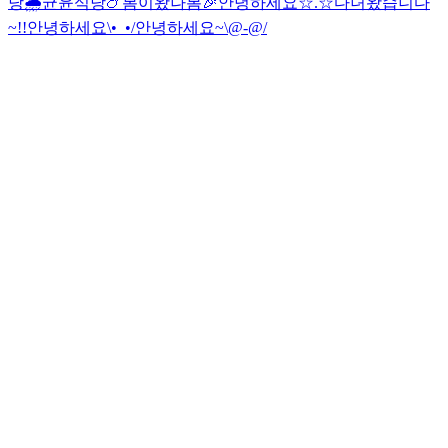
당🌧
균윤식당🍗
봄이왔나봄🎉
안녕하세요☆.☆
다녀왔습니다
~!!
안녕하세요\•_•/
안녕하세요~\@-@/