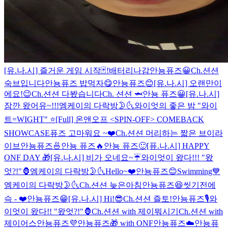
[유.나.시] 즐거운 게임 시작🃏!
배터리나감
안뇽퓨즈😀
Ch.션션
숙브입니다
안뇽퓨즈 밥먹자😋
안뇽퓨즈😊
[유.나.시] 오랜만이
에요!😉
Ch.션션 다봤습니다
Ch. 션션 🦈
안뇽 퓨즈😀
[유.나.시]
잠깐 왔어유~!!!
엠케이의 다락방🌛🌜
와이엇의 좋은 밤 "와이
트=WIGHT" ⭐️
[Full] 온앤오프 <SPIN-OFF> COMEBACK
SHOWCASE
퓨즈 고마워요 ~❤️
Ch.션션 머리하는 짧은 브이라
이브
안뇽퓨즈🍜
안뇽 퓨즈🔥
안뇽 퓨즈🙂
[퓨.나.시] HAPPY
ONF DAY 🎁
[유.나.시] 비가 오네요~☔️
와이엇이 왔다!!! "왔
엇?!"🦍
엠케이의 다락방🌛🌜
Hello~❤️
안뇽퓨즈😊
Swimming💙
엠케이의 다락방🌛🌜
Ch.션션 늦은아침
안뇽퓨즈😆
씻기전에
슥 - ❤️
안뇽퓨즈😁
[유.나.시] Hi!😎
Ch.션션 즐토!
안뇽퓨즈🎙
와
이엇이 왔다!! "왔엇?!"🦍
Ch.션션 with 제이뭐시기
Ch.션션 with
제이어스
안뇽퓨즈💜
안뇽퓨즈🎁 with ONF
안뇽퓨즈☁️
안뇽퓨