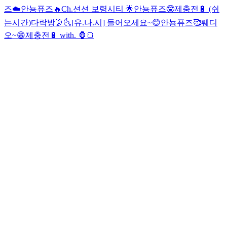
즈☁️
안뇽퓨즈🔥
Ch.션션 보령시티 🌟
안뇽퓨즈🤓
제충전🔋 (쉬
는시간)
다락방🌛🌜
[유.나.시] 들어오세요~😊
안뇽퓨즈🥰
뤠디
오~😁
제충전🔋 with. 🦍🍞