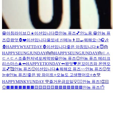
😁
아침라이브🍞☀️
이션입니다
😍
안뇽 퓨즈💕
안노옹 😁
안뇽 퓨
즈😉
왔엇🦍
❤️
이션입니다
울또네 신메뉴👨🏻‍🍳
뭐해요~?🎧🎶
🦍HAPPYWYATTDAY🦍
이션입니다
좋은 아침입니다☀️
😇
🎂
HAPPYSEUNGJUNDAY🎂
🎂HAPPYSEUNGJUNDAY🎂
ㄷㅅ
ㄷㅅ
ㄷㅅ
조촐한저녁
포케먹방
😀
안뇽 퓨즈🙂
안뇽 퓨즈 메리크
리스마스🎄
🦈HAPPYETIONDAY🦈
왔엇🖤
온꼬미즈와 온앤오
프💕🥰
안뇽 퓨즈🙂
이션입니다🎄
뭐해요 퓨즈~~
안뇽 퓨즈🙂
첫
눈❄️
안뇽 퓨즈!
좋은 밤 와이트⭐️
오늘도 고생했어요⭐️
🍚
💚
HAPPYMINKYUNDAY 💚
즐거운금요일💡
✌🏻
안뇽 퓨즈!👏🏻
😊
🟫🟫🟫🟫🟫🟫🟫🟨🟨🟨
🟨🟨🟪🟪🟪🟪🟪🟪🟪
안뇽 퓨즈!
✋