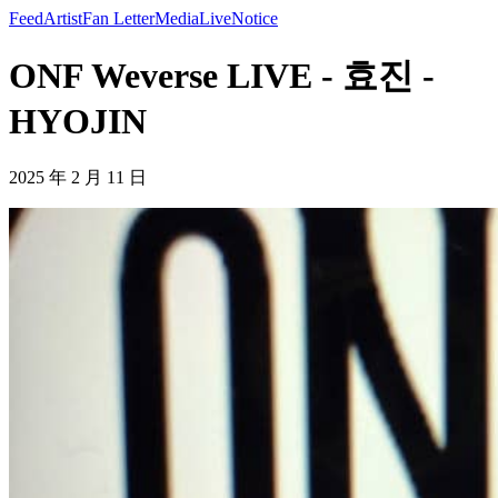
Feed
Artist
Fan Letter
Media
Live
Notice
ONF Weverse LIVE - 효진 -
HYOJIN
2025 年 2 月 11 日