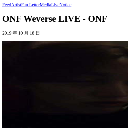
Feed
Artist
Fan Letter
Media
Live
Notice
ONF Weverse LIVE - ONF
2019 年 10 月 18 日