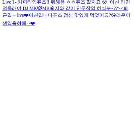
Live ] - 커피타임
퓨즈!! 뭐해용 ㅎㅎ
퓨즈 잘자요 😴
이션 라면
먹을래여
DJ MK😺
MK🤖
저와 같이 안무작업 하실분~??><
퇴
근길 ~ live❤️
이션입니다
퓨즈 점심 맛있게 먹었어요?😘
라운이
생일축하해 ~❤️