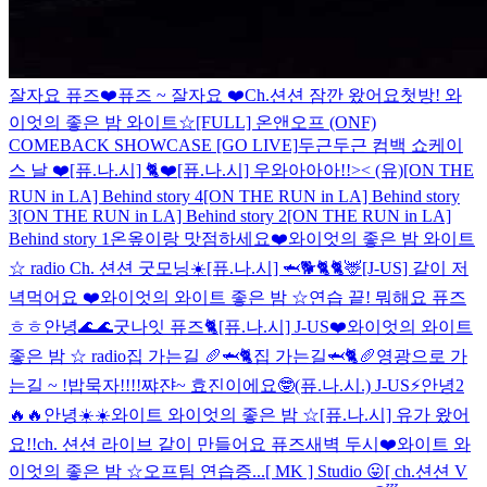
잘자요 퓨즈❤️
퓨즈 ~ 잘자요 ❤️
Ch.션션 잠깐 왔어요
첫방! 와
이엇의 좋은 밤 와이트☆
[FULL] 온앤오프 (ONF)
COMEBACK SHOWCASE [GO LIVE]
두근두근 컴백 쇼케이
스 날 ❤️
[퓨.나.시] 🐈❤️
[퓨.나.시] 우와아아아!!>< (유)
[ON THE
RUN in LA] Behind story 4
[ON THE RUN in LA] Behind story
3
[ON THE RUN in LA] Behind story 2
[ON THE RUN in LA]
Behind story 1
온옾이랑 맛점하세요❤️
와이엇의 좋은 밤 와이트
☆ radio
Ch. 션션 굿모닝☀️
[퓨.나.시] 🦈🐕🐈
🐈🦌
[J-US] 같이 저
녁먹어요 ❤️
와이엇의 와이트 좋은 밤 ☆
연습 끝! 뭐해요 퓨즈
ㅎㅎ
안녕🌊🌊
굿나잇 퓨즈🐈
[퓨.나.시] J-US❤️
와이엇의 와이트
좋은 밤 ☆ radio
집 가는길 🥖🦈🐈
집 가는길🦈🐈🥖
영광으로 가
는길 ~ !
밥묵자!!!!
쨔쟌~ 효진이에요🤓
(퓨.나.시.) J-US⚡️
안녕2
🔥🔥
안녕☀️☀️
와이트 와이엇의 좋은 밤 ☆
[퓨.나.시] 유가 왔어
요!!
ch. 션션 라이브 같이 만들어요 퓨즈
새벽 두시❤️
와이트 와
이엇의 좋은 밤 ☆
오프팀 연습증...
[ MK ] Studio 😛
[ ch.션션 V