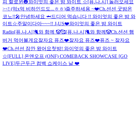
피 할로윈🎃
와이엇의 좋은 밤 와이트 ☆
[퓨.나.시] 놀러오세요
><! (억x억 비하인드도...ㅎㅎ)
즐주하세용 ~❤️
Ch.션션 굿밤
온
코노!!🎤
안녕하세요 🦈
드디어 먹습니다 !!
와이엇의 좋은 밤 와
이트☆
주말이다아~~~!! J-US❤️
와이엇의 좋은 밤 와이트
Radio
[퓨.나.시]🐈와 함께 🤡🥰
[퓨.나.시]🐈와 함께🤡
Ch.션션 햄
버거 먹어볼게요
잘자요 퓨즈❤️
잘자요 퓨즈❤️
퓨즈 ~ 잘자요
❤️
Ch.션션 잠깐 왔어요
첫방! 와이엇의 좋은 밤 와이트
☆
[FULL] 온앤오프 (ONF) COMEBACK SHOWCASE [GO
LIVE]
두근두근 컴백 쇼케이스 날 ❤️