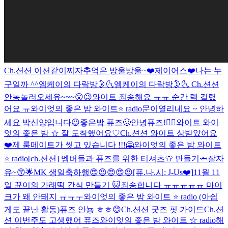
Ch.션션 이션같이찌자
추억은 방울방울~❤️
제이어스❤️
나는 누
구일까 ^^
엠케이의 다락방🌛🌜
엠케이의 다락방🌛🌜
Ch.션션
안농
놀러오세유~~~😮😉
와이트 죄송해요 ㅠㅠ 순간 렉 걸렸
어요 ㅠ
와이엇의 좋은 밤 와이트⭐️ radio
문이열리네요 ~ 안녕하
세요 박신양입니다😉
좋은밤 퓨즈🥴
안녕퓨즈!👍🏻
와이트 와이
엇의 좋은 밤 ☆ 잘 도착했어요♡
Ch.션션 와이트 상받았어요
❤️
제 룸메이트가 씻고 있습니다 !!!
🤗
와이엇의 좋은 밤 와이트
⭐️ radio
[ch.션션] 멤버들과 퓨즈를 위한 티셔츠👕 만들기🦈
잘자
유~😙🌟
MK 생일축하행😍😍😍😍😍
[퓨.나.시: J-Us❤️]
11월 11
일 뀬이의 가래떡 간식 만들기 🐱
죄송합니다 ㅠㅠㅠㅠㅠ 마이
크가 왜 안돼지 ㅠㅠㅜ
와이엇의 좋은 밤 와이트 ⭐️ radio (아쉽
게도 끝난 활동)
퓨즈 안뇽 ㅎㅎ😊
Ch.션션 굿즈 핏 가이드
Ch.션
션 이번주도 고생했어 퓨즈
와이엇의 좋은 밤 와이트 ☆ radio
해