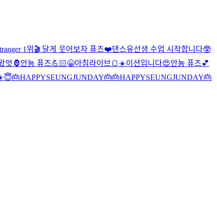
Stranger 1위🎬 달게 웃어보자 퓨즈❤️
댄스유선생 수업 시작합니다🥸
왔엇🦍
안뇽 퓨즈💪🏻
😁
아침라이브🍞☀️
이션입니다
😍
안뇽 퓨즈💕
️
😇
🎂HAPPYSEUNGJUNDAY🎂
🎂HAPPYSEUNGJUNDAY🎂