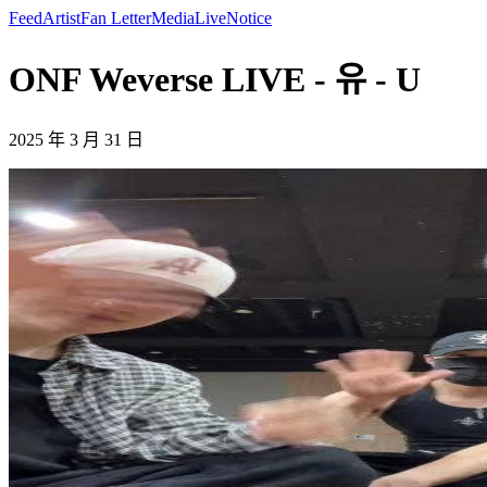
Feed
Artist
Fan Letter
Media
Live
Notice
ONF Weverse LIVE - 유 - U
2025 年 3 月 31 日