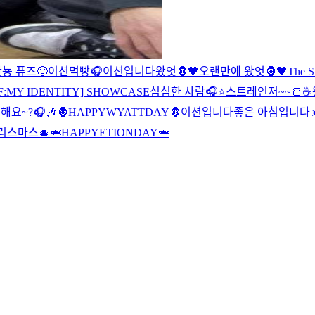
뇽 퓨즈🙂
이션먹빵
🎧
이션입니다
왔엇🦍🖤
오랜만에 왔엇🦍🖤
The 
F:MY IDENTITY] SHOWCASE
심심한 사람🎧⭐️
스트레인저~~🍞☕️
해요~?🎧🎶
🦍HAPPYWYATTDAY🦍
이션입니다
좋은 아침입니다☀
리스마스🎄
🦈HAPPYETIONDAY🦈