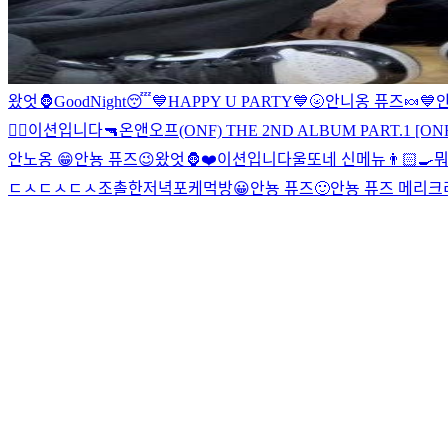
왔엇🦍
GoodNight😴
💙HAPPY U PARTY💙
🌝
안니옹 퓨즈🍬
💙
안
❤️‍🔥
이션입니다
🔫
온앤오프(ONF) THE 2ND ALBUM PART.1 [ON
안노옹 😁
안뇽 퓨즈😉
왔엇🦍
❤️
이션입니다
울또네 신메뉴👨🏻‍🍳
뭐
ㄷㅅㄷㅅ
ㄷㅅ
조촐한저녁
포케먹방
😀
안뇽 퓨즈🙂
안뇽 퓨즈 메리크