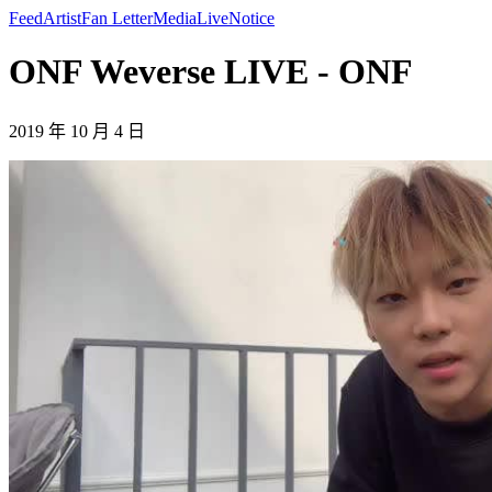
Feed
Artist
Fan Letter
Media
Live
Notice
ONF Weverse LIVE - ONF
2019 年 10 月 4 日