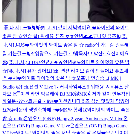
[퓨.나.시] 🦈🐕🐈
🐈🦌
[J-US] 같이 저녁먹어요 ❤️
와이엇의 와이트
좋은 밤 ☆
연습 끝! 뭐해요 퓨즈 ㅎㅎ
안녕🌊🌊
굿나잇 퓨즈🐈
[퓨.
나.시] J-US❤️
와이엇의 와이트 좋은 밤 ☆ radio
집 가는길 🥖🦈🐈
집 가는길🦈🐈🥖
영광으로 가는길 ~ !
밥묵자!!!!
쨔쟌~ 효진이에요
🤓
(퓨.나.시.) J-US⚡️
안녕2 🔥🔥
안녕☀️☀️
와이트 와이엇의 좋은 밤
☆
[퓨.나.시] 유가 왔어요!!
ch. 션션 라이브 같이 만들어요 퓨즈
새
벽 두시❤️
와이트 와이엇의 좋은 밤 ☆
오프팀 연습증...
[ MK ]
Studio 😛
[ ch.션션 V Live ] - 커피타임
퓨즈!! 뭐해용 ㅎㅎ
퓨즈 잘
자요 😴
이션 라면 먹을래여
DJ MK😺
MK🤖
저와 같이 안무작업
하실분~??><
퇴근길 ~ live❤️
이션입니다
퓨즈 점심 맛있게 먹었어
요?😘
라운이 생일축하해 ~❤️
MK와 함께👏
와이엇의 와이트 좋은
밤 ☆ radio
온앤오프 (ONF) Happy 2 years Anniversary V Live
온
앤오프 (ONF) Bingo Game V Live
온앤오프 (ONF) Bingo Game
V Live
와이트! 와이엇의 좋은 저녁 ☆
좋은 낮 온팀❤️
오랜만이야