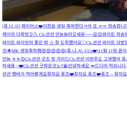
[퓨.나.시] 제이어스❤️
이창윤 생일 축하한다ㅋ
아 또 ㅠㅠ 죄송합니
케이의 다락방🌛🌜
Ch.션션 안농
놀러오세유~~~😮😉
와이트 죄송해
와이트 와이엇의 좋은 밤 ☆ 잘 도착했어요♡
Ch.션션 와이트 상받
😙🌟
MK 생일축하행😍😍😍😍😍
[퓨.나.시: J-Us❤️]
11월 11일 뀬
안뇽 ㅎㅎ😊
Ch.션션 굿즈 핏 가이드
Ch.션션 이번주도 고생했어 퓨
하세용 ~❤️
Ch.션션 굿밤
온코노!!🎤
안녕하세요 🦈
드디어 먹습니다 
션션 햄버거 먹어볼게요
잘자요 퓨즈❤️
잘자요 퓨즈❤️
퓨즈 ~ 잘자요 