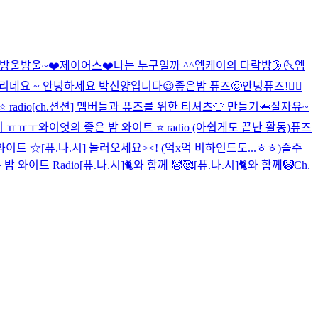
방울방울~❤️
제이어스❤️
나는 누구일까 ^^
엠케이의 다락방🌛🌜
엠
리네요 ~ 안녕하세요 박신양입니다😉
좋은밤 퓨즈🥴
안녕퓨즈!👍🏻
radio
[ch.션션] 멤버들과 퓨즈를 위한 티셔츠👕 만들기🦈
잘자유~
지 ㅠㅠㅜ
와이엇의 좋은 밤 와이트 ⭐️ radio (아쉽게도 끝난 활동)
퓨즈
와이트 ☆
[퓨.나.시] 놀러오세요><! (억x억 비하인드도...ㅎㅎ)
즐주
밤 와이트 Radio
[퓨.나.시]🐈와 함께 🤡🥰
[퓨.나.시]🐈와 함께🤡
Ch.