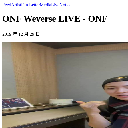
Feed
Artist
Fan Letter
Media
Live
Notice
ONF Weverse LIVE - ONF
2019 年 12 月 29 日