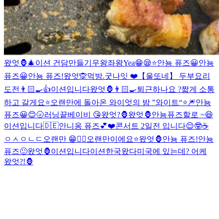
왔엇🦍
🎄
이션 건담만들기
우왕좌왕
Yea😁
😪⭐️
안뇽 퓨즈😀
안뇽
퓨즈😀
안뇽 퓨즈!
왔엇🙊
먹방.
굿나잇 ❤️
【울또네】 두부요리
도전👨🏻‍🍳
👍
이션입니다
왔엇🦍
👨🏻‍🍳
퇴근하나요 ?
짧게 소통
하고 갈게요⭐️
오랜만에 돌아온 와이엇의 밤 ”와이트“⭐️
🎆
안뇽
퓨즈😀
😊
🌝
러닝끝
베이비 😘
왔엇?🦍
왔엇🦍
안뇽퓨즈
할로 ~😆
이션입니다
🇩🇪
안니옹 퓨즈💕
❤️
콘서트 2일전 입니다😌
🤓
☕️
ㅇㅅㅇㄴㄷ
오랜만 😁
✌🏻
오랜만이에요⭐️
왔엇🦍
안뇽 퓨즈!
안뇽
퓨즈🙂
왔엇🦍
이션입니다
이션한국왔다
미국에 있는데? 어케
왔엇?!🦍