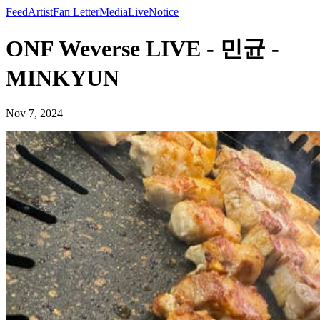
Feed
Artist
Fan Letter
Media
Live
Notice
ONF Weverse LIVE - 민균 -
MINKYUN
Nov 7, 2024