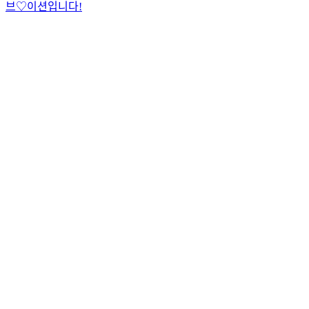
브♡
이션입니다!