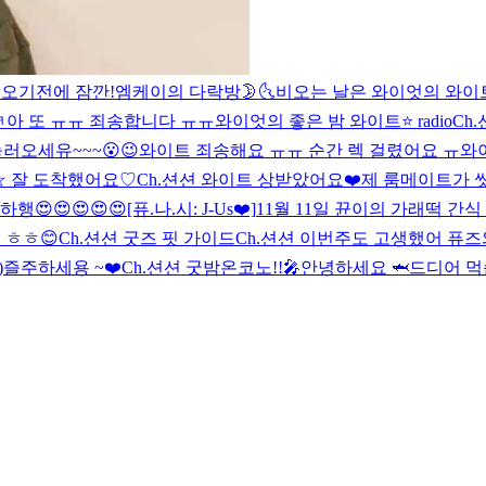
 오기전에 잠깐!
엠케이의 다락방🌛🌜
비오는 날은 와이엇의 와이
ㅋ
아 또 ㅠㅠ 죄송합니다 ㅠㅠ
와이엇의 좋은 밤 와이트⭐️ radio
Ch
러오세유~~~😮😉
와이트 죄송해요 ㅠㅠ 순간 렉 걸렸어요 ㅠ
와이
☆ 잘 도착했어요♡
Ch.션션 와이트 상받았어요❤️
제 룸메이트가 씻
행😍😍😍😍😍
[퓨.나.시: J-Us❤️]
11월 11일 뀬이의 가래떡 간식
 ㅎㅎ😊
Ch.션션 굿즈 핏 가이드
Ch.션션 이번주도 고생했어 퓨즈
)
즐주하세용 ~❤️
Ch.션션 굿밤
온코노!!🎤
안녕하세요 🦈
드디어 먹습