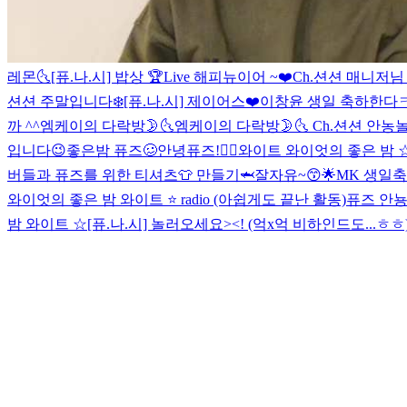
레몬🌜
[퓨.나.시] 밥상 🏆Live
해피뉴이어 ~❤️
Ch.션션 매니저님
션션 주말입니다❄️
[퓨.나.시] 제이어스❤️
이창윤 생일 축하한다
까 ^^
엠케이의 다락방🌛🌜
엠케이의 다락방🌛🌜
Ch.션션 안농
놀
입니다😉
좋은밤 퓨즈🥴
안녕퓨즈!👍🏻
와이트 와이엇의 좋은 밤 
버들과 퓨즈를 위한 티셔츠👕 만들기🦈
잘자유~😙🌟
MK 생일축하
와이엇의 좋은 밤 와이트 ⭐️ radio (아쉽게도 끝난 활동)
퓨즈 안뇽
밤 와이트 ☆
[퓨.나.시] 놀러오세요><! (억x억 비하인드도...ㅎㅎ