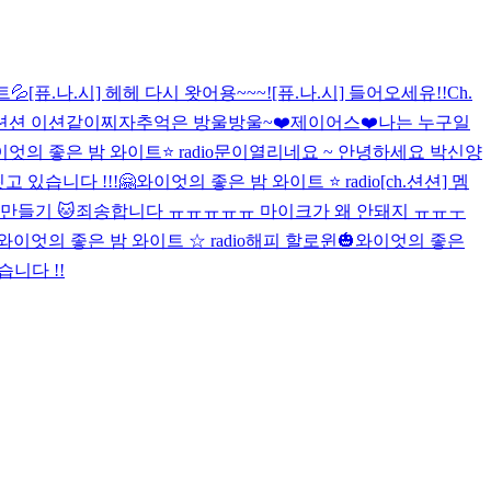
트💦
[퓨.나.시] 헤헤 다시 왓어용~~~!
[퓨.나.시] 들어오세유!!
Ch.
.션션 이션같이찌자
추억은 방울방울~❤️
제이어스❤️
나는 누구일
엇의 좋은 밤 와이트⭐️ radio
문이열리네요 ~ 안녕하세요 박신양
고 있습니다 !!!
🤗
와이엇의 좋은 밤 와이트 ⭐️ radio
[ch.션션] 멤
 만들기 🐱
죄송합니다 ㅠㅠㅠㅠㅠ 마이크가 왜 안돼지 ㅠㅠㅜ
와이엇의 좋은 밤 와이트 ☆ radio
해피 할로윈🎃
와이엇의 좋은
니다 !!