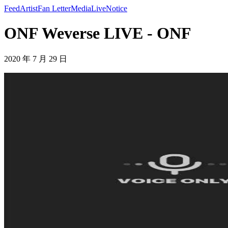
Feed
Artist
Fan Letter
Media
Live
Notice
ONF Weverse LIVE - ONF
2020 年 7 月 29 日