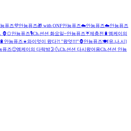
뇽퓨즈💜
안뇽퓨즈🎁 with ONF
안뇽퓨즈☁️
안뇽퓨즈☁️
안뇽퓨즈
 🦍🍞
안뇽퓨즈🎙
Ch.션션 화요일~
안뇽퓨즈☔️
제충전🔋
엠케이의
🔋
안뇽퓨즈☀️
와이엇이 왔다?! "왔엇!!!"🦍
안뇽퓨즈🍽
[유.나.시]
뇽퓨즈🙂
엠케이의 다락방🌛🌜
Ch.션션 다시왔어용
Ch.션션 안뇽