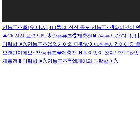
안뇽퓨즈😁
[유.나.시] Hi!😎
Ch.션션 즐토!
안뇽퓨즈🎙
와이엇이 왔다
🔥
Ch.션션 보령시티 🌟
안뇽퓨즈🤓
제충전🔋 (쉬는시간)
다락방🌛
다락방🌛🌜
안뇽퓨즈😊
엠케이의 다락방🌛🌜
쉬는시간이에요 빨
오랜만이에요~!
안뇽퓨즈❤️
제충전 🔋
와이엇이 왔다!!!??? "왔엇!
제충전🔋
다락방🌛🌜
안뇽퓨즈☔️
엠케이의 다락방🌛🌜