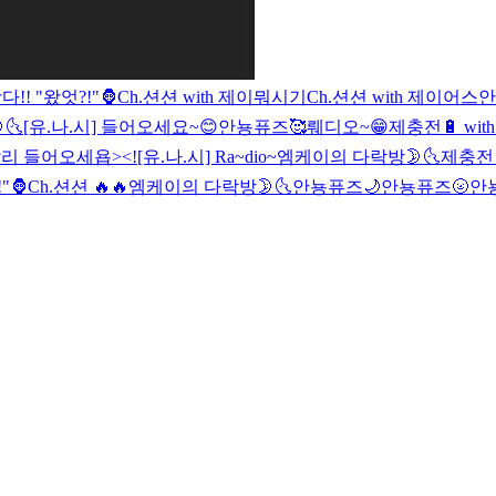
!! "왔엇?!"🦍
Ch.션션 with 제이뭐시기
Ch.션션 with 제이어스
안
🌜
[유.나.시] 들어오세요~😊
안뇽퓨즈🥰
뤠디오~😁
제충전🔋 with.
리 들어오세욥><!
[유.나.시] Ra~dio~
엠케이의 다락방🌛🌜
제충전
"🦍
Ch.션션 🔥🔥
엠케이의 다락방🌛🌜
안뇽퓨즈🌙
안뇽퓨즈🌝
안