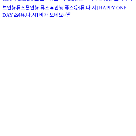
브
안뇽퓨즈🍜
안뇽 퓨즈🔥
안뇽 퓨즈🙂
[퓨.나.시] HAPPY ONF
DAY 🎁
[유.나.시] 비가 오네요~☔️