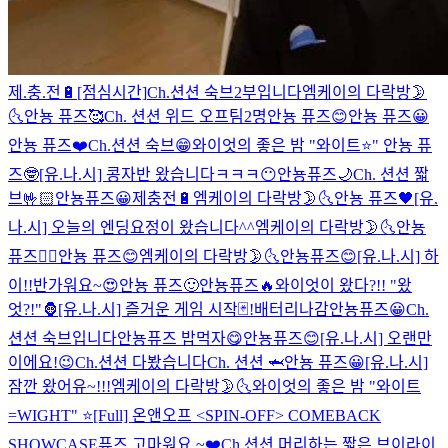
제.충.전🔋[점심시간]
Ch.션션 숙브2부입니다
엠케이의 다락방🌛
🌜
안뇽 퓨즈🥰
Ch. 션션 위드 오프팀2명
안뇽 퓨즈😊
안뇽 퓨즈😀
안뇽 퓨즈❤️
Ch.션션 숙브😁
와이엇의 좋은 밤 "와이트⭐️"
안뇽 퓨
즈🤓
[유.나.시] 콩자반 왔습니다ㅋㅋㅋ😶
안뇽퓨즈🌙
Ch. 션션 짧
브🤟🏻
안뇽퓨즈😀
제충전🔋
엠케이의 다락방🌛🌜
안뇽 퓨즈🖤
[유.
나.시] 오늘의 엔딩요정이 왔습니다^^
엠케이의 다락방🌛🌜
안뇽
퓨즈👍🏻
안뇽 퓨즈😊
엠케이의 다락방🌛🌜
안뇽퓨즈😊
[유.나.시] 하
이!!
반가워요~😍
안뇽 퓨즈🙂
안뇽퓨즈🔥
와이엇이 왔다?!! "왔
엇?!"🦍
[유.나.시] 즐거운 게임 시작🃏!
배터리나감
안뇽퓨즈😀
Ch.
션션 숙브입니다
안뇽퓨즈 밥먹자😋
안뇽퓨즈😊
[유.나.시] 오랜만
이에요!😉
Ch.션션 다봤습니다
Ch. 션션 🦈
안뇽 퓨즈😀
[유.나.시]
잠깐 왔어유~!!!
엠케이의 다락방🌛🌜
와이엇의 좋은 밤 "와이트
=WIGHT" ⭐️
[Full] 온앤오프 <SPIN-OFF> COMEBACK
SHOWCASE
퓨즈 고마워요 ~❤️
Ch.션션 머리하는 짧은 브이라이