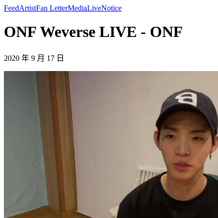
Feed
Artist
Fan Letter
Media
Live
Notice
ONF Weverse LIVE - ONF
2020 年 9 月 17 日