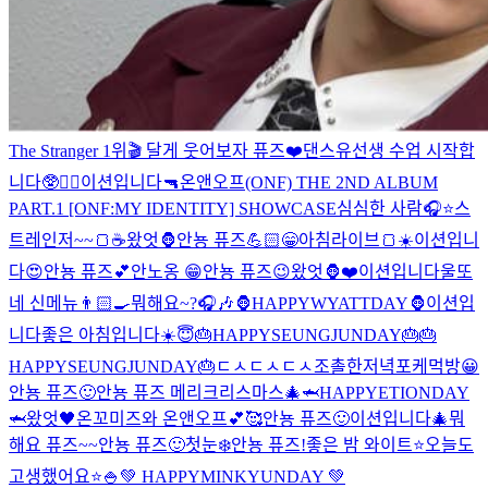
The Stranger 1위🎬 달게 웃어보자 퓨즈❤️
댄스유선생 수업 시작합
니다🥸❤️‍🔥
이션입니다
🔫
온앤오프(ONF) THE 2ND ALBUM
PART.1 [ONF:MY IDENTITY] SHOWCASE
심심한 사람🎧⭐️
스
트레인저~~🍞☕️
왔엇🦍
안뇽 퓨즈💪🏻
😁
아침라이브🍞☀️
이션입니
다
😍
안뇽 퓨즈💕
안노옹 😁
안뇽 퓨즈😉
왔엇🦍
❤️
이션입니다
울또
네 신메뉴👨🏻‍🍳
뭐해요~?🎧🎶
🦍HAPPYWYATTDAY🦍
이션입
니다
좋은 아침입니다☀️
😇
🎂HAPPYSEUNGJUNDAY🎂
🎂
HAPPYSEUNGJUNDAY🎂
ㄷㅅㄷㅅ
ㄷㅅ
조촐한저녁
포케먹방
😀
안뇽 퓨즈🙂
안뇽 퓨즈 메리크리스마스🎄
🦈HAPPYETIONDAY
🦈
왔엇🖤
온꼬미즈와 온앤오프💕🥰
안뇽 퓨즈🙂
이션입니다🎄
뭐
해요 퓨즈~~
안뇽 퓨즈🙂
첫눈❄️
안뇽 퓨즈!
좋은 밤 와이트⭐️
오늘도
고생했어요⭐️
🍚
💚 HAPPYMINKYUNDAY 💚