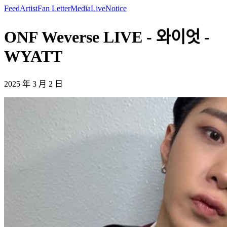
Feed
Artist
Fan Letter
Media
Live
Notice
ONF Weverse LIVE - 와이엇 -
WYATT
2025 年 3 月 2 日