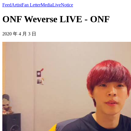
Feed
Artist
Fan Letter
Media
Live
Notice
ONF Weverse LIVE - ONF
2020 年 4 月 3 日