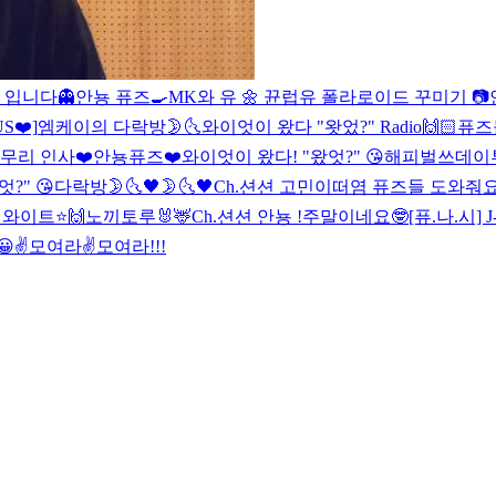
 입니다👻
안뇽 퓨즈🍳
MK와 유 🌼 뀬럽유 폴라로이드 꾸미기 📷
US❤️]
엠케이의 다락방🌛🌜
와이엇이 왔다 "왓었?" Radio
🙌🏻
퓨즈
무리 인사❤️
안뇽퓨즈❤️
와이엇이 왔다! "왔엇?" 😘
해피벌쓰데이투
?" 😘
다락방🌛🌜
🖤🌛🌜🖤
Ch.션션 고민이떠염 퓨즈들 도와줘요
와이트⭐️
🙌
노끼토루🐰🦌
Ch.션션 안뇽 !
주말이네요🤓
[퓨.나.시] J

✌️모여라
✌️모여라!!!