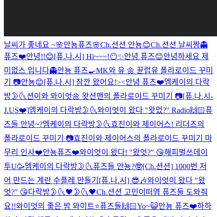
날씨가 좋네요 ~🌸
안뇽퓨즈🌸
Ch.션션 안뇽😊
Ch.션션 날씨짱
👻
퓨즈❤️
안녕!!😊
[퓨.나.시] Hi~~~!😶✨
안녕 퓨즈😊
안녕하세요 제
미없스 입니다👻
안뇽 퓨즈🍳
MK와 유 🌼 뀬럽유 폴라로이드 꾸미
기 📷
안뇽😊
[퓨.나.시] 잠깐 왔어요!><
안녕 퓨즈❤️
엠케이의 다락
방🌛🌜
션이와 와이엇🌼 왓션맨의 폴라로이드 꾸미기 📷
[퓨.나.시-
J.US❤️]
엠케이의 다락방🌛🌜
와이엇이 왔다 "왓었?" Radio
🙌🏻
퓨
즈들 안녕~?
엠케이의 다락방🌛🌜
효진이와 제이어스! 리더즈의
폴라로이드 꾸미기 📷
효진이와 제이어스의 폴라로이드 꾸미기 마
무리 인사❤️
안뇽퓨즈❤️
와이엇이 왔다! "왔엇?" 😘
해피벌쓰데이
투U🥳
엠케이의 다락방🌛🌜
퓨즈들 안뇽?🤓
[Ch.션션] 1000번 저
어 만드는 계란 수플레 만들기
[퓨.나.시] 😎🎶
와이엇이 왔다 "왔
엇?" 😘
다락방🌛🌜
🖤🌛🌜🖤
Ch.션션 고민이떠염 퓨즈들 도와줘
요!!
와이엇의 좋은 밤 와이트⭐️
퓨즈들🙌🏻
Yo~😺
안뇽 퓨즈❤️
하하