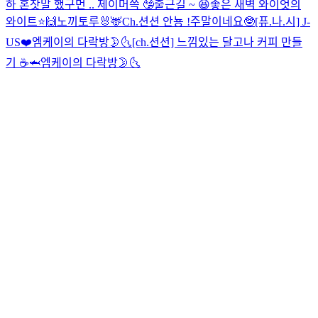
하 혼잣말 했구먼 .. 제이머쓱 🤥
출근길 ~ 😆
좋은 새벽 와이엇의
와이트⭐️
🙌
노끼토루🐰🦌
Ch.션션 안뇽 !
주말이네요🤓
[퓨.나.시] J-
US❤️
엠케이의 다락방🌛🌜
[ch.션션] 느낌있는 달고나 커피 만들
기 ☕🦈
엠케이의 다락방🌛🌜