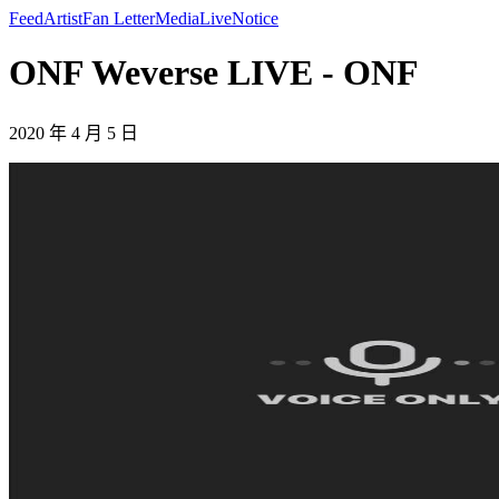
Feed
Artist
Fan Letter
Media
Live
Notice
ONF Weverse LIVE - ONF
2020 年 4 月 5 日