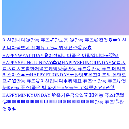
이션입니다
😍
안뇽 퓨즈💕
안노옹 😁
안뇽 퓨즈😉
왔엇🦍
❤️
이션
입니다
울또네 신메뉴👨🏻‍🍳
뭐해요~?🎧🎶
🦍
HAPPYWYATTDAY🦍
이션입니다
좋은 아침입니다☀️
😇
🎂
HAPPYSEUNGJUNDAY🎂
🎂HAPPYSEUNGJUNDAY🎂
ㄷㅅ
ㄷㅅ
ㄷㅅ
조촐한저녁
포케먹방
😀
안뇽 퓨즈🙂
안뇽 퓨즈 메리크
리스마스🎄
🦈HAPPYETIONDAY🦈
왔엇🖤
온꼬미즈와 온앤오
프💕🥰
안뇽 퓨즈🙂
이션입니다🎄
뭐해요 퓨즈~~
안뇽 퓨즈🙂
첫
눈❄️
안뇽 퓨즈!
좋은 밤 와이트⭐️
오늘도 고생했어요⭐️
🍚
💚
HAPPYMINKYUNDAY 💚
즐거운금요일💡
✌🏻
안뇽 퓨즈!👏🏻
😊
🟫🟫🟫🟫🟫🟫🟫🟨🟨🟨
🟨🟨🟪🟪🟪🟪🟪🟪🟪
안뇽 퓨즈!
✋
왔
엇🦍
🎄