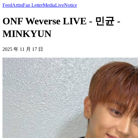
Feed
Artist
Fan Letter
Media
Live
Notice
ONF Weverse LIVE - 민균 -
MINKYUN
2025 年 11 月 17 日