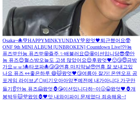
Osaka~🐙
💚HAPPYMINKYUNDAY💚
왔엇🖤
퇴근했어요🥸
ONF 9th MINI ALBUM [UNBROKEN] Countdown Live!
안뇽
퓨즈🫶
안뇽 퓨즈🫶
🤩
즐주 ✨
배불러요😌
🤩
이션입니당
😎
🥸
안
뇽 퓨즈😊
혈스방
오늘도 고생 많았어요😌
후
왔엇🖤
🙂
😴
😇
금방
가요ㅠㅠ!
🐙타코파🐙
😴😴
연휴 마지막날🥹
연휴 잘 보내고있
나요 퓨즈 👀
좋은하루 😄
🐱
왔엇🖤
😴
여름아 잘가! 온앤오프 공
포게임 라이브
🌌
🌕
비기오아아앙☔️
예전에 내가아니다 가구만
들기
👂
안뇽 퓨즈🤗
왔엇🦍
😘
이션입니다
하~이🌝
😀
왔엇🖤🦍
개
봉박두
🐱
💜
왔엉🦍🖤
앗 내와이파이 문제였다 죄송해용~!