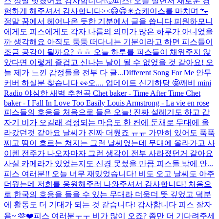
스 정말 멋졌어요 감사합니다!🙂
피스! 오늘 살면서 새로운 경
험하게 해주셔서 감사합니다><😄😄☀
쇼케이스를 마치며 🐾
정말 꿈에서 헤어나온 듯한 기분에서 글을 씁니다 피원하모니
에게도 피스에게도 각자 나름의 의미가 많은 하루가 아니었을
까 생각해요 아직도 둥둥 떠다니는 기분이라고 하면 피스들이
조금 공감이 될까요? ㅎㅎ 오늘 하루를 피스들이 채워주지 않
았다면 이렇게 즐겁고 신나는 날이 될 수 없었을 것 같아요! 오
늘 제가 느낀 감정들을 전부 다 글...
Different Song For Me 안무
커버 하실분 찾습니다 👀
오.... 업데이트 신기하당 🤩
깨비 mini
Radio 야심한 새벽 추천곡 Chet baker - Time After Time Chet
baker - I Fall In Love Too Easily Louis Armstrong - La vie en rose
피스들의 호응을 처음으로 들은 오늘! 진짜 설레기도 하고 갑
자기 비가 오길래 걱정되는 마음도 한 켠에 둔채로 무대에 올
라갔던것 같아요 날씨가 진짜 더웠죠 ㅠㅠ 가만히 있어도 푹푹
찌고 땀이 흐르는 쳐지는 그런 날씨였는데 무대에 올라가고 사
이렌 전주가 나오자마자 그런 생각이 전부 사라졌던거 같아요
사실 카메라가 있었는지도 신경 못썼을 만큼 피스들 밖에 안...
피스 여러분!! 오늘 너무 재밌었습니다! 비도 오고 날씨도 아주
더웠는데 저희를 응원해주러 나와주셔서 감사합니다! 처음으
로 한국의 호응을 들을 수 있는 무대라 더욱더 뜻 깊었고 덕분
에 활동도 더 기대가 되는 것 같습니다! 감사합니다 피스 잘자
욤~ 🫶❤️
피스 여러분ㅜㅜ 비가 많이 오죠? 좀만 더 기다려주세