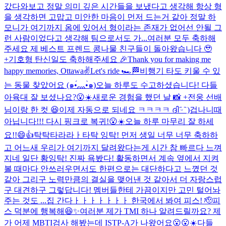
갔다와보고 정말 의미 깊은 시간들을 보냈다고 생각해 항상 형
을 생각하면 고맙고 미안한 마음이 먼저 드는거 같아 정말 하
모니가 여기까지 옴에 있어서 형이라는 존재가 없어선 안될 그
런 사람이었다고 생각해 팀으로서도 가...
여러분 모두 축하해
주세요 제 베스트 프렌드 콩나물 친구들이 돌아왔습니다 🥹
+기호형 탄신일도 축하해주세요 🎉
Thank you for making me
happy memories, Ottawa✌️
Let's ride 🏎🏁
비행기 타도 키울 수 있
는 동물 찾았어요 (๑•́灬•̀๑)
오늘 하루도 수고하셨습니다! 다들
아육대 잘 보셨나요?😮☀️
새로운 경험을 했던 날 📸 +전웅 선배
님이랑 한 컷 😆
이제 자동으로 되네요 ㅋㅋㅋㅋ ദി ᷇ᵕ ᷆ )
겁나니때
아닙니다!!! 다시 핑크로 복귀!😮☀️
오늘 하루 마무리 잘 하세
요!!😄👍
탁탁타라라ㅏ타탁 잉탁! 먼저 생일 너무 너무 축하하
고 어느새 우리가 여기까지 달려왔다는게 시간 참 빠르다 느껴
지네 일단 황잉탁! 진짜 욕봤다! 활동하면서 계속 옆에서 지켜
볼 때마다 안쓰러우면서도 한편으로는 대단하다고 느꼈던 것
같아 그리구 노력만큼의 결실을 맺어낸 것 같아서 더 자랑스럽
구 대견하구 그렇답니다! 멤버들한테 가끔이지만 고민 털어놔
주는 것도 ...
집 간다ㅏㅏㅏㅏㅏㅏㅏ 한국에서 봐여 피스! 🫡
피
스 덕분에 행복해😆✨
여러분 제가 TMI 하나 알려드릴까요? 제
가 어제 MBTI검사 해봤는데 ISTP-A가 나왔어요😮😮☀️
다들