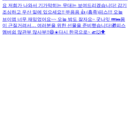
요 저희가 나와서 기가막히는 무대는 보여드리겠습니다! 감기
조심하고 우산 밑에 있으세요!! 🫶
음음 👍 (흡족)
피스!!! 오늘
브이앱 너무 재밌었어요~~ 오늘 밤도 잘자요~ 굿나잇 💤🛌
몸
이 근질거려서… 여러분을 위한 선물을 준비했습니다!🎁
피스
멤버쉽 많관부 많사부!!😄☀️
다시 한국으로~ 🛫🐺🐥