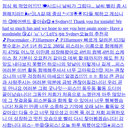
점심 뭐 먹었어?!?!? 🍽
시드니 날씨가 그립다... 날씨 빨리 좀 시
원해지라!! 🌬💨
LA갈 때 종섭 *<(¦3[🌟🌟]
다들 뭐하고 계십니
까 🧐
헤어밴드 좋아👍😋☀️
Sydney!! Thank you for tonight! We
had so much fun and we hope to see you here again soon~ Have a
goodnight 😘
∠( ’ω’ )／𝕃𝕖𝕥'𝕤 𝕘𝕠 Sydney
오늘의 추천곡
🎵Peacemaker - P1Harmony🎵 P1Harmony 빠르게 달려온 653일
햇수로는 2년 1년 하고도 288일 피스라는 이름으로 함께해온
지 479일 어느덧 이만큼 성장해왔어요 4번의 컴백,4번의 쇼케
이스 참 기분이 오묘한거 같아요 데뷔 할 때까지만 해도 한 치
앞도 내다보지 못했던 하모니의 앞날이 이렇게나 길게 ...
피스
여러분 이번 활동 함께해주셔서 너무 고마워요!!😚 저는 괜찮
으니까 너무 걱정하지 마세요!! 알겠죠!!??! ㅎㅎ 항상 큰 관심
과 사랑주시는 여러분 덕분에 금방 괜찮아질겁니다! 우리 곧
또 만나요 여러분 그럼 굿나잇~~
피스!!! 둠두둠 활동 드디어
끝이났습니다! 그동안 저희가 처음으로 느꼈던게 아주 많았는
데 그 첫걸음들 피스분들과 함께 할 수 있어서 너무 행복했습
니다! 처음인 만큼 너무 소중하고 기억에 오래 남는 활동일 것
같아요! 다들 수고 너무 많으셨고 이젠 푹 쉬고 저희 피원하모
니 더 성장하고 멋진 모습으로 빨리 다시 찾아뵙겠습니다! 감
사합니다 피스~ 🫶😝😘
피스! 오늘 하루 뭐했어요?🤔☀️
피스!!