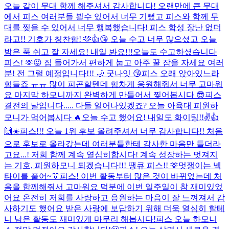
오늘 같이 무대 함께 해주셔서 감사합니다! 오랜만에 큰 무대
에서 피스 여러분들 뵐수 있어서 너무 기뻤고 피스와 함께 무
대를 찢을 수 있어서 너무 행복했습니다! 피스 함성 장난 없더
라고!! 기호가 칭찬함! 🫶👍😘 오늘 수고 너무 많으셨고 오늘
밤은 푹 쉬고 잘 자세요! 내일 봐요!!!
오늘도 수고하셨습니다
피스! 🫶😝 집 들어가서 편하게 눕고 아주 꿀 잠을 자세요 여러
분! 전 그럴 예정입니다!!! 🌙 굿나잇 😘
피스 오래 앉아있느라
힘들죠 ㅠㅠ 많이 피곤할텐데 힘차게 응원해줘서 너무 고마워
요 마지막 하모니까지 완벽하게 만들어서 찢어봅시다 😎
피스
결전의 날입니다..... 다들 일어나있겠죠? 오늘 아육대 피원하
모니가 먹어봅시다 🔥
오늘 수고 했어요! 내일도 화이팅!!✌️👍
🙌☀️
피스!!! 오늘 1위 후보 올려주셔서 너무 감사합니다!! 처음
으로 후보로 올라갔는데 여러분들한테 감사한 마음만 들더라
고요...! 저희 함께 계속 열심히합시다! 계속 성장하는 멋져지
는 기호, 피원하모니 되겠습니다!!! 땡큐 피스!! 🫶
멋쟁이는 넥
타이를 풀어~👔
피스! 이번 활동부터 많은 것이 바뀌었는데 처
음을 함께해줘서 고마워요 덕분에 이번 일주일이 참 재미있었
어요 온전히 저희를 사랑하고 응원하는 마음이 잘 느껴져서 감
사하기도 했어요 받은 사랑에 보답하기 위해 더욱 열심히 할테
니 남은 활동도 재미있게 마무리 해봅시다!
피스 오늘 하모니