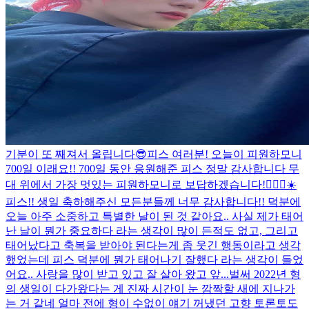
기분이 또 째져서 올립니다😎
피스 여러분! 오늘이 피원하모니
700일 이래요!! 700일 동안 응원해준 피스 정말 감사합니다 무
대 위에서 가장 멋있는 피원하모니로 보답하겠습니다!👍🏻😀☀️
피스!! 생일 축하해주신 모든분들께 너무 감사합니다!! 덕분에
오늘 아주 소중하고 특별한 날이 된 것 같아요.. 사실 제가 태어
난 날이 뭔가 중요하다 라는 생각이 많이 든적도 없고, 그리고
태어났다고 축복을 받아야 된다는게 좀 웃긴 행동이라고 생각
했었는데 피스 덕분에 뭔가 태어나기 잘했다 라는 생각이 들었
어요.. 사랑을 많이 받고 있고 잘 살아 왔고 앞...
벌써 2022년 형
의 생일이 다가왔다는 게 진짜 시간이 눈 깜짝할 새에 지나가
는 거 같네 얼마 전에 형이 수없이 얘기 꺼냈던 고향 토론토도